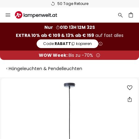
50 Tage Retoure
Zum
Inhalt
springen
he
Nur
01D 13H 12M 31S
EXTRA 10% ab € 109 & 13% ab € 159
auf fast alles
Code:
RABATT
kopieren
WOW Week:
Bis zu -70%
Hängeleuchten & Pendelleuchten
Zum
Ende
der
Bildgalerie
springen