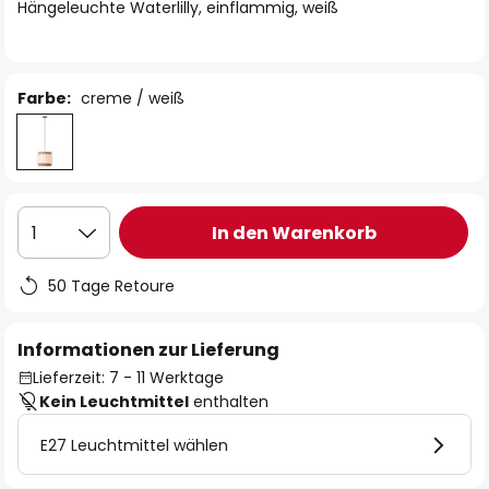
springen
Hängeleuchte Waterlilly, einflammig, weiß
Farbe:
creme / weiß
In den Warenkorb
1
50 Tage Retoure
Informationen zur Lieferung
Lieferzeit: 7 - 11 Werktage
Kein Leuchtmittel
enthalten
E27 Leuchtmittel wählen