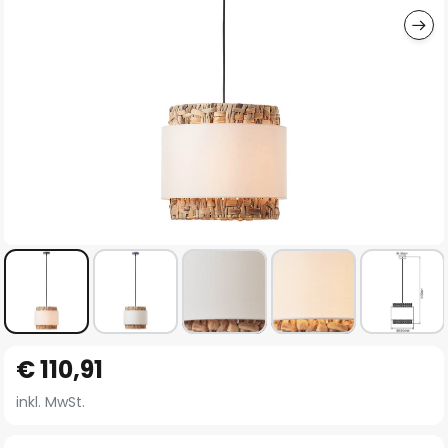
Zum
€ 110,91
Anfang
der
inkl. MwSt.
Bildgalerie