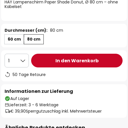
springen
HAY Lampenschirm Paper Shade Donut, Ø 80 cm – ohne
Kabelset
Durchmesser (cm):
80 cm
60 cm
80 cm
In den Warenkorb
1
50 Tage Retoure
Informationen zur Lieferung
Auf Lager
Lieferzeit: 3 - 6 Werktage
€ 39,90
Sperrgutzuschlag inkl. Mehrwertsteuer
Ähnliche Produkte entdecken