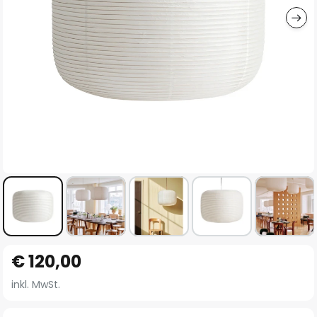
Zum
€ 120,00
Anfang
der
inkl. MwSt.
Bildgalerie