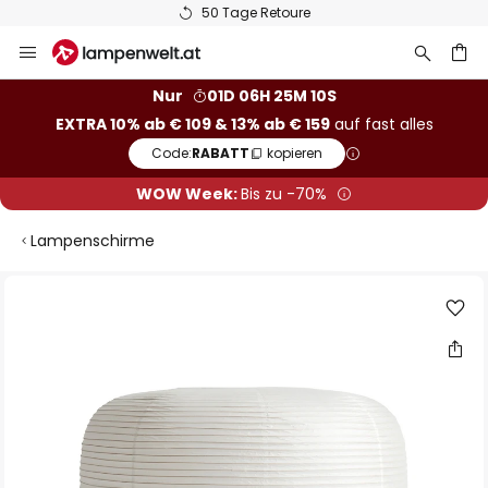
50 Tage Retoure
Zum
Inhalt
springen
he
Nur
01D 06H 25M 09S
EXTRA 10% ab € 109 & 13% ab € 159
auf fast alles
Code:
RABATT
kopieren
WOW Week:
Bis zu -70%
Lampenschirme
Zum
Ende
der
Bildgalerie
springen