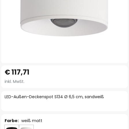
Zum
€ 117,71
Anfang
der
inkl. MwSt.
Bildgalerie
springen
LED-Außen-Deckenspot S134 Ø 6,5 cm, sandweiß
Farbe:
weiß matt