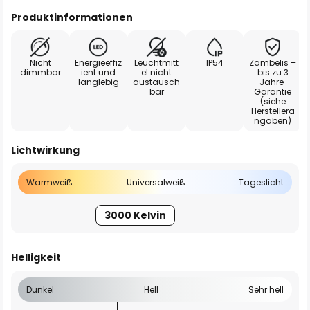
Produktinformationen
Nicht
Energieeffiz
Leuchtmitt
IP54
Zambelis –
dimmbar
ient und
el nicht
bis zu 3
langlebig
austausch
Jahre
bar
Garantie
(siehe
Herstellera
ngaben)
Lichtwirkung
Warmweiß
Universalweiß
Tageslicht
3000 Kelvin
Helligkeit
Dunkel
Hell
Sehr hell