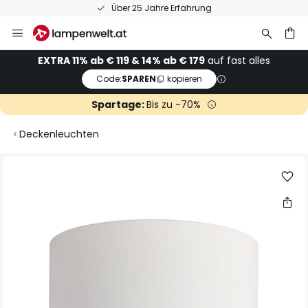
Über 25 Jahre Erfahrung
Zum
Inhalt
springen
he
EXTRA 11% ab € 119 & 14% ab € 179
auf fast alles
Code:
SPAREN
kopieren
Spartage:
Bis zu -70%
Deckenleuchten
Zum
Ende
der
Bildgalerie
springen