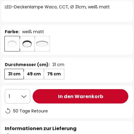
springen
LED-Deckenlampe Waco, CCT, Ø 31cm, weiß matt
Farbe:
weiß matt
Durchmesser (cm):
31 cm
31 cm
49 cm
75 cm
In den Warenkorb
1
50 Tage Retoure
Informationen zur Lieferung