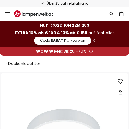
Über 25 Jahre Erfahrung
Zum
Inhalt
springen
he
Nur
02D 10H 22M 28S
EXTRA 10% ab € 109 & 13% ab € 159
auf fast alles
Code:
RABATT
kopieren
WOW Week:
Bis zu -70%
Deckenleuchten
Zum
Ende
der
Bildgalerie
springen