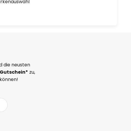
arkenauswahl
d die neusten
Gutschein*
zu,
 können!