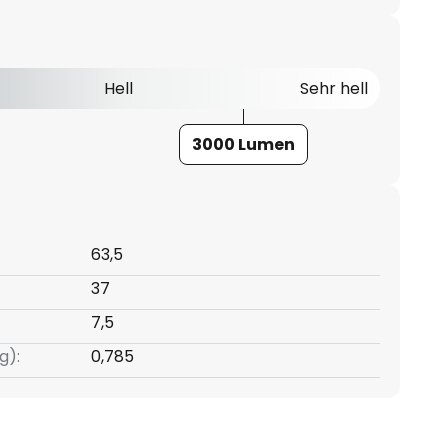
Hell
Sehr hell
3000 Lumen
63,5
37
7,5
g):
0,785