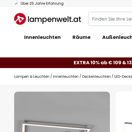
Zum
Über 25 Jahre Erfahrung
Inhalt
Finden
springen
Sie
Ihre
Innenleuchten
Räume
Außenleuc
Leuchte...
EXTRA 10% ab € 109 & 13
Lampen & Leuchten
Innenleuchten
Deckenleuchten
LED-Decke
Zum
Ende
der
Bildgalerie
springen