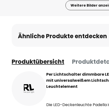
Weitere Bilder anze
Zum
Anfang
der
Bildgalerie
Ähnliche Produkte entdecken
springen
Produktübersicht
Produktdeta
Per Lichtschalter dimmbare L
mit universalweißem Lichtsc
Leuchtelement
Die LED-Deckenleuchte Padella is