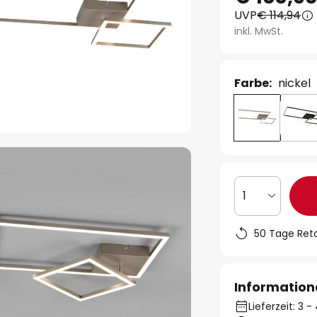
UVP
€ 114,94
inkl. MwSt.
Farbe:
nickel
1
50 Tage Ret
Information
Lieferzeit: 3