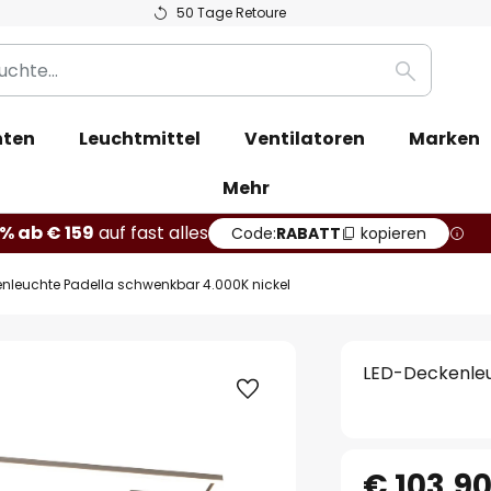
50 Tage Retoure
Suche
hten
Leuchtmittel
Ventilatoren
Marken
Mehr
% ab € 159
auf fast alles
Code:
RABATT
kopieren
nleuchte Padella schwenkbar 4.000K nickel
LED-Deckenleu
€ 103,9