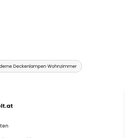
derne Deckenlampen Wohnzimmer
t.at
rten