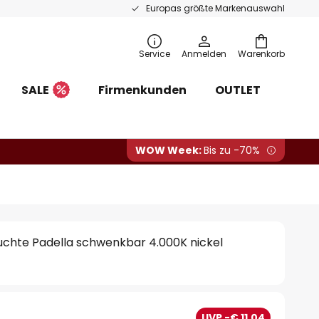
Europas größte Markenauswahl
Service
Anmelden
Warenkorb
SALE
Firmenkunden
OUTLET
WOW Week:
Bis zu -70%
chte Padella schwenkbar 4.000K nickel
0
UVP -€ 11,04