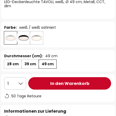
springen
LED-Deckenleuchte TAVOLI, weiß, Ø 49 cm, Metall, CCT,
dim
Farbe:
weiß / weiß satiniert
Durchmesser (cm):
49 cm
28 cm
39 cm
49 cm
In den Warenkorb
1
50 Tage Retoure
Informationen zur Lieferung