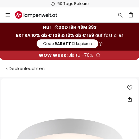
50 Tage Retoure
Zum
Inhalt
springen
he
Nur
00D 19H 48M 38S
EXTRA 10% ab € 109 & 13% ab € 159
auf fast alles
Code:
RABATT
kopieren
WOW Week:
Bis zu -70%
Deckenleuchten
Zum
Ende
der
Bildgalerie
springen