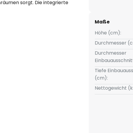
äumen sorgt. Die integrierte
eine energieeffiziente
 die Möglichkeit, die
Maße
.000 K, 4.000 K) anzupassen. Ob
bereich oder Schlafzimmer –
Höhe (cm):
 fügt sich nahtlos in jedes
Durchmesser (c
e gezielte Ausrichtung des
Durchmesser
ackung leistet dieses
Einbauausschnit
zum bewussten Konsum.
Tiefe Einbauauss
(cm):
Nettogewicht (k