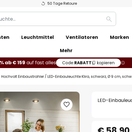
50 Tage Retoure
Suche
hten
Leuchtmittel
Ventilatoren
Marken
Mehr
% ab € 159
auf fast alles
Code:
RABATT
kopieren
Hochvolt Einbaustrahler
LED-Einbauleuchte Klira, schwarz, Ø 9 cm, schw
LED-Einbauleuc
€ 58,90