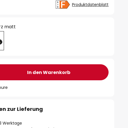
Produktdatenblatt
rz matt
In den Warenkorb
oure
en zur Lieferung
- 3 Werktage