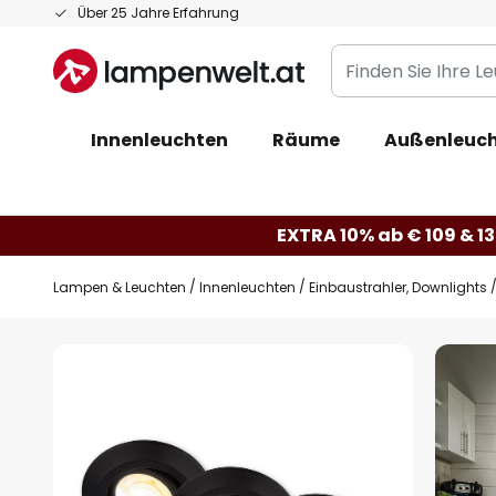
Zum
Über 25 Jahre Erfahrung
Inhalt
Finden
springen
Sie
Ihre
Innenleuchten
Räume
Außenleuc
Leuchte...
EXTRA 10% ab € 109 & 13
Lampen & Leuchten
Innenleuchten
Einbaustrahler, Downlights
Zum
Ende
der
Bildgalerie
springen