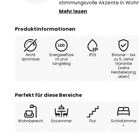
stimmungsvolle Akzente in Wohnr
LED-Lichtquelle bietet nicht nur 
Mehr lesen
Beleuchtungslösung, sondern auch
Lichtfarbe individuell (2.500 K, 3
Produktinformationen
im Wohnzimmer, Esszimmer, Flur
diese moderne Leuchte im 3er-Set
Ambiente ein und ermöglicht ein
Nicht
Energieeffizie
IP23
Briloner – bis
Lichts. Mit der nachhaltigen Verp
dimmbar
nt und
zu 5 Jahre
langlebig
Garantie
Beleuchtungsset einen Beitrag 
(siehe
Herstellerang
aben)
Perfekt für diese Bereiche
Wohnbereich
Esszimmer
Flur
Schlafzimme
r