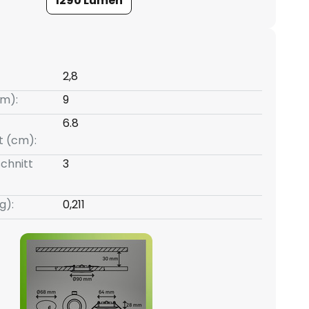
1290 Lumen
2,8
m):
9
6.8
t (cm):
chnitt
3
g):
0,211