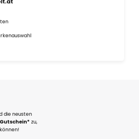
t.at
rten
arkenauswahl
d die neusten
Gutschein*
zu,
 können!