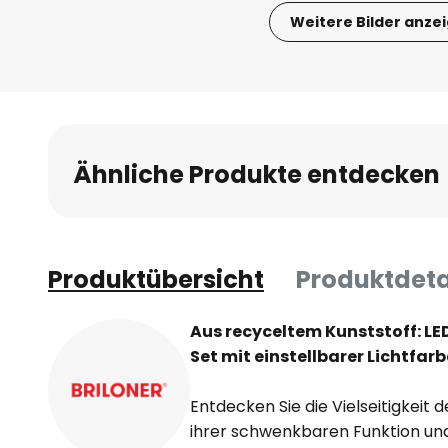
Weitere Bilder anze
Zum
Anfang
der
Bildgalerie
springen
Ähnliche Produkte entdecken
Produktübersicht
Produktdeta
Aus recyceltem Kunststoff: LE
Set mit einstellbarer Lichtfarb
Entdecken Sie die Vielseitigkeit 
ihrer schwenkbaren Funktion un