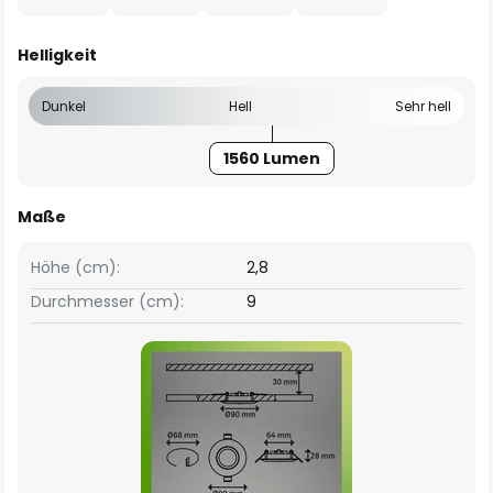
Helligkeit
Dunkel
Hell
Sehr hell
1560 Lumen
Maße
Höhe (cm):
2,8
Durchmesser (cm):
9