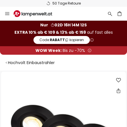
50 Tage Retoure
Zum
Inhalt
springen
he
Nur
02D 16H 14M 11S
EXTRA 10% ab € 109 & 13% ab € 159
auf fast alles
Code:
RABATT
kopieren
WOW Week:
Bis zu -70%
Hochvolt Einbaustrahler
Zum
Ende
der
Bildgalerie
springen