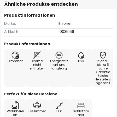
Ähnliche Produkte entdecken
Produktinformationen
Marke:
Briloner
Artikel Nr.:
10035166
Produktinformationen
Dimmbar
Dimmer
Energieeffiz
IP23
Briloner –
nicht
ient und
bis zu 5
enthalten
langlebig
Jahre
Garantie
(siehe
Herstellera
ngaben)
Perfekt für diese Bereiche
Wohnberei
Esszimmer
Flur
Schlafzim
ch
mer