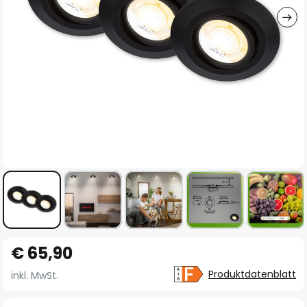
Zum
€ 65,90
Anfang
der
Produktdatenblatt
inkl. MwSt.
Bildgalerie