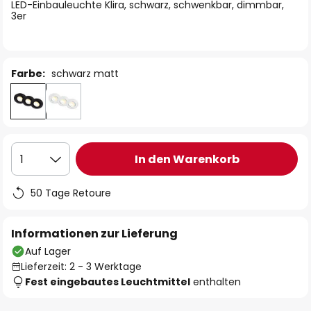
springen
LED-Einbauleuchte Klira, schwarz, schwenkbar, dimmbar,
3er
Farbe:
schwarz matt
In den Warenkorb
1
50 Tage Retoure
Informationen zur Lieferung
Auf Lager
Lieferzeit: 2 - 3 Werktage
Fest eingebautes Leuchtmittel
enthalten