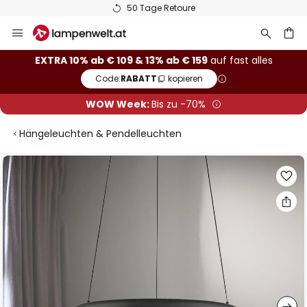
50 Tage Retoure
Zum
Inhalt
springen
he
EXTRA 10% ab € 109 & 13% ab € 159
auf fast alles
Code:
RABATT
kopieren
WOW Week:
Bis zu -70%
Hängeleuchten & Pendelleuchten
Zum
Ende
der
Bildgalerie
springen