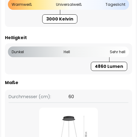
Warmweiß
Universalweiß
Tageslicht
3000 Kelvin
Helligkeit
Dunkel
Hell
Sehr hell
4860 Lumen
Maße
Durchmesser (cm):
60