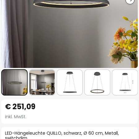
Zum
€ 251,09
Anfang
der
inkl. MwSt.
Bildgalerie
springen
LED-Hängeleuchte QUILLO, schwarz, Ø 60 cm, Metall,
switchdim