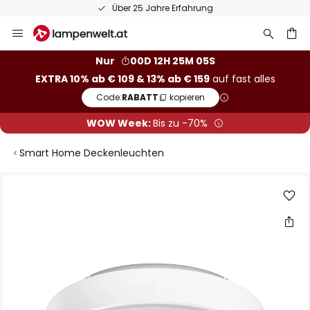
Über 25 Jahre Erfahrung
Zum
Inhalt
springen
he
Nur
00D 12H 25M 04S
EXTRA 10% ab € 109 & 13% ab € 159
auf fast alles
Code:
RABATT
kopieren
WOW Week:
Bis zu -70%
Smart Home Deckenleuchten
Zum
Ende
der
Bildgalerie
springen