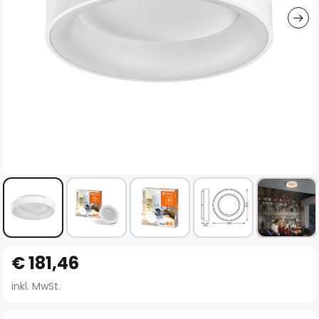
Zum
€ 181,46
Anfang
der
inkl. MwSt.
Bildgalerie