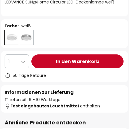
springen
LEDVANCE SUN@Home Circular LED-Deckenlampe weiß
Farbe:
weiß
In den Warenkorb
1
50 Tage Retoure
Informationen zur Lieferung
Lieferzeit: 6 - 10 Werktage
Fest eingebautes Leuchtmittel
enthalten
Ähnliche Produkte entdecken