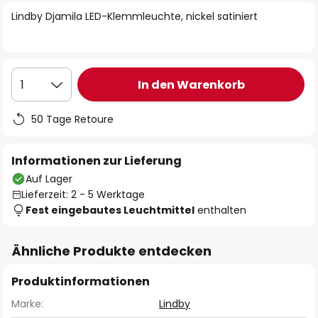
springen
Lindby Djamila LED-Klemmleuchte, nickel satiniert
In den Warenkorb
1
50 Tage Retoure
Informationen zur Lieferung
Auf Lager
Lieferzeit: 2 - 5 Werktage
Fest eingebautes Leuchtmittel
enthalten
Ähnliche Produkte entdecken
Produktinformationen
Marke:
Lindby