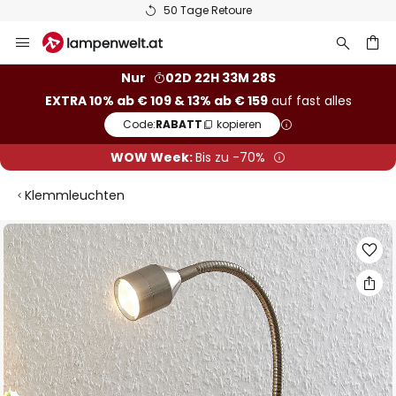
50 Tage Retoure
Zum
Inhalt
springen
he
Nur
02D 22H 33M 28S
EXTRA 10% ab € 109 & 13% ab € 159
auf fast alles
Code:
RABATT
kopieren
WOW Week:
Bis zu -70%
Klemmleuchten
Zum
Ende
der
Bildgalerie
springen