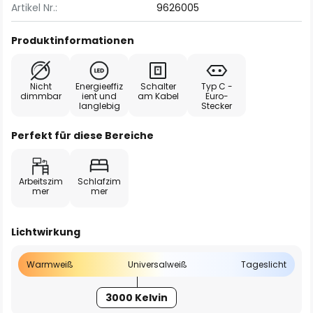
Artikel Nr.:
9626005
Produktinformationen
Nicht
Energieeffiz
Schalter
Typ C -
dimmbar
ient und
am Kabel
Euro-
langlebig
Stecker
Perfekt für diese Bereiche
Arbeitszim
Schlafzim
mer
mer
Lichtwirkung
Warmweiß
Universalweiß
Tageslicht
3000 Kelvin