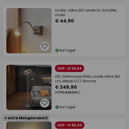
Lindby Jolka LED-Leselicht, Schalter,
nickel
€ 44,90
Auf Lager
UVP -€ 56,64
LED-Stehlampe Willis, nickel, Höhe 180
cm, Metall CCT Dimmer
€ 249,90
UVP
€ 306,54
Auf Lager
+ extra Mengenrabatt
UVP -€ 65,00