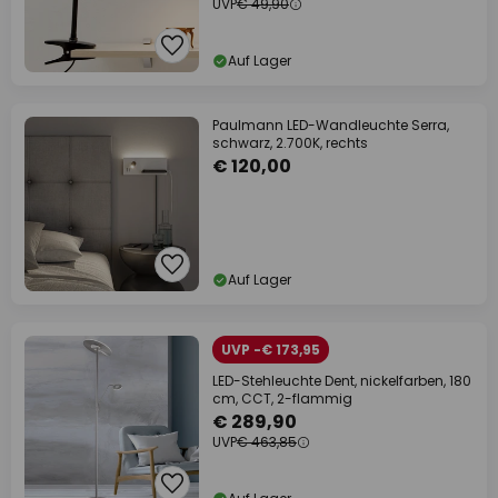
UVP
€ 49,90
Auf Lager
Paulmann LED-Wandleuchte Serra,
schwarz, 2.700K, rechts
€ 120,00
Auf Lager
UVP -€ 173,95
LED-Stehleuchte Dent, nickelfarben, 180
cm, CCT, 2-flammig
€ 289,90
UVP
€ 463,85