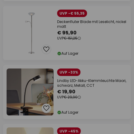
UVP -€ 55,35
Deckenfluter Blade mit Leselicht, nickel
matt
€ 95,90
UVP
€ 151,25
Auf Lager
UVP -33%
Lindby LED-Akku-Klemmleuchte Maori,
schwarz, Metall, CCT
€ 19,90
UVP
€ 29,90
Auf Lager
UVP -45%