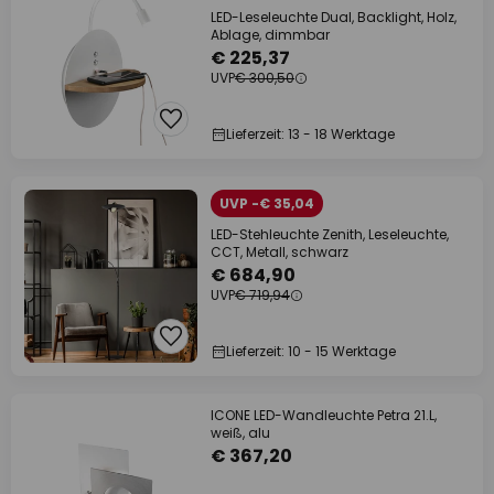
LED-Leseleuchte Dual, Backlight, Holz,
Ablage, dimmbar
€ 225,37
UVP
€ 300,50
Lieferzeit: 13 - 18 Werktage
UVP -€ 35,04
LED-Stehleuchte Zenith, Leseleuchte,
CCT, Metall, schwarz
€ 684,90
UVP
€ 719,94
Lieferzeit: 10 - 15 Werktage
ICONE LED-Wandleuchte Petra 21.L,
weiß, alu
€ 367,20