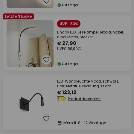
Auf Lager
Letzte Stücke
UVP -53%
Lindby LED-Leselampe Flexola, nickel,
rund, Metall, Stecker
€ 27,90
UVP
€ 59,90
Auf Lager
LED-Wandleuchte Mood, schwarz,
Holz, Metall, Ausladung 33 cm
€ 123,12
Produktdatenblatt
Lieferzeit: 8 - 12 Werktage