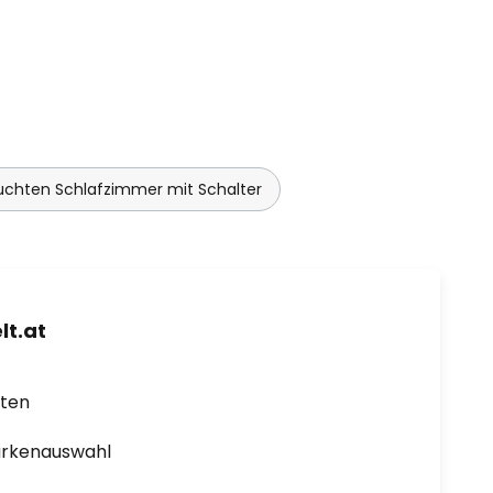
chten Schlafzimmer mit Schalter
t.at
rten
arkenauswahl