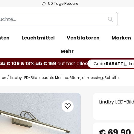
50 Tage Retoure
Suche
hten
Leuchtmittel
Ventilatoren
Marken
Mehr
b € 109 & 13% ab € 159
auf fast alles
Code:
RABATT
ko
hten
Lindby LED-Bilderleuchte Mailine, 69cm, altmessing, Schalter
Lindby LED-Bil
€ 69,90