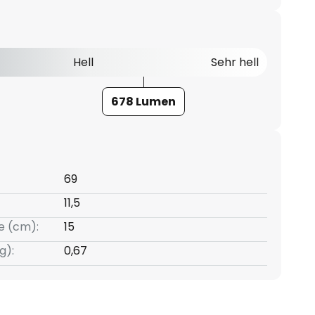
Hell
Sehr hell
678 Lumen
69
11,5
e (cm):
15
g):
0,67