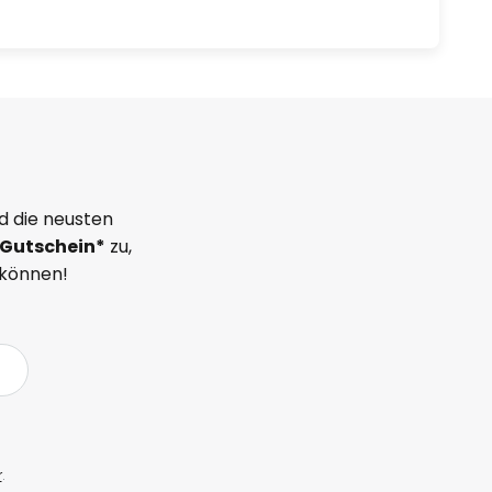
d die neusten
Gutschein*
zu,
 können!
r
.