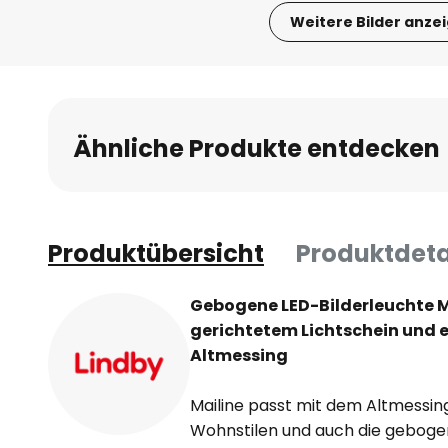
Weitere Bilder anze
Zum
Anfang
der
Bildgalerie
Ähnliche Produkte entdecken
springen
Produktübersicht
Produktdeta
Gebogene LED-Bilderleuchte M
gerichtetem Lichtschein und e
Altmessing
Mailine passt mit dem Altmessing
Wohnstilen und auch die geboge