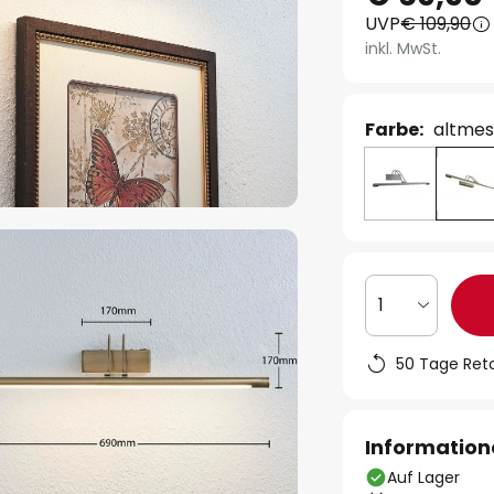
UVP
€ 109,90
inkl. MwSt.
Farbe:
altmes
1
50 Tage Ret
Information
Auf Lager