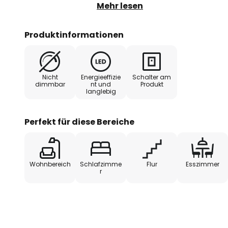
überzeugt mit einer klassischen 
Mehr lesen
weist nach unten, so dass man mi
hervorragend Bilder aller Art in 
Produktinformationen
Fotografie, eine Zeichnung, ein 
des Lieblingskünstlers. Für meh
befindet sich an der Wandhalteru
Nicht
Energieeffizie
Schalter am
Leuchte ebenfalls altmessingfarb
dimmbar
nt und
Produkt
langlebig
Kippschalter.
Perfekt für diese Bereiche
Wohnbereich
Schlafzimme
Flur
Esszimmer
r