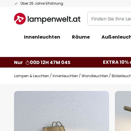
Zum
Über 25 Jahre Erfahrung
Inhalt
Finden
springen
Sie
Ihre
Innenleuchten
Räume
Außenleuc
Leuchte...
EXTRA 10% a
Nur
00D 12H 47M 03S
Lampen & Leuchten
Innenleuchten
Wandleuchten
Bilderleuc
Zum
Ende
der
Bildgalerie
springen