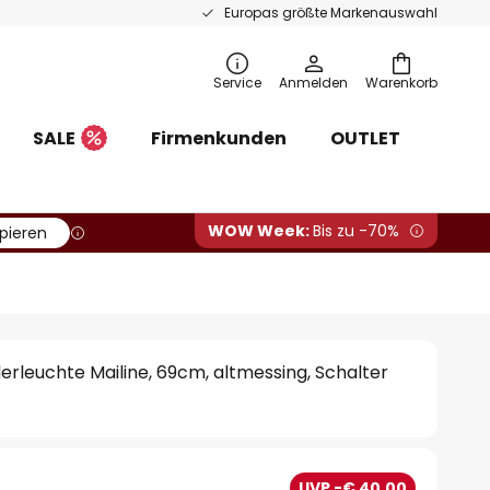
Europas größte Markenauswahl
Service
Anmelden
Warenkorb
SALE
Firmenkunden
OUTLET
WOW Week:
Bis zu -70%
pieren
derleuchte Mailine, 69cm, altmessing, Schalter
UVP -€ 40,00