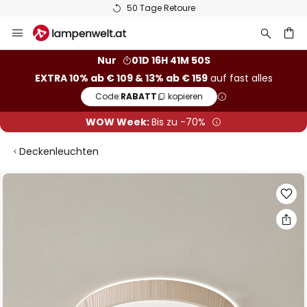
50 Tage Retoure
Zum
Inhalt
springen
he
Nur
01D 16H 41M 49S
EXTRA 10% ab € 109 & 13% ab € 159
auf fast alles
Code:
RABATT
kopieren
WOW Week:
Bis zu -70%
Deckenleuchten
Zum
Ende
der
Bildgalerie
springen