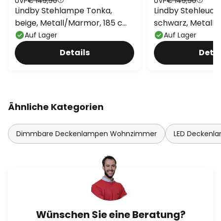
UVP
€ 149,90
UVP
€ 149,90
Lindby Stehlampe Tonka,
Lindby Stehleuch
beige, Metall/Marmor, 185 cm,
schwarz, Metall, 
E27
Auf Lager
Auf Lager
Details
Detai
Ähnliche Kategorien
Dimmbare Deckenlampen Wohnzimmer
LED Deckenl
Wünschen Sie eine Beratung?