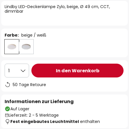
springen
Lindby LED-Deckenlampe Zylo, beige, Ø 49 cm, CCT,
dimmbar
Farbe:
beige / weiß
In den Warenkorb
1
50 Tage Retoure
Informationen zur Lieferung
Auf Lager
Lieferzeit: 2 - 5 Werktage
Fest eingebautes Leuchtmittel
enthalten