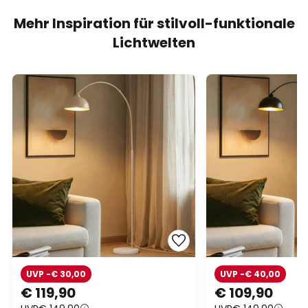
Mehr Inspiration für stilvoll-funktionale
Lichtwelten
UVP -€ 30,00
UVP -€ 40,00
€ 119,90
€ 109,90