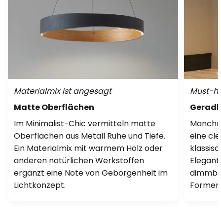
Materialmix ist angesagt
Must-ha
Matte Oberflächen
Geradli
Im Minimalist-Chic vermitteln matte
Manchma
Oberflächen aus Metall Ruhe und Tiefe.
eine cl
Ein Materialmix mit warmem Holz oder
klassisc
anderen natürlichen Werkstoffen
Elegan
ergänzt eine Note von Geborgenheit im
dimmbar
Lichtkonzept.
Formen 