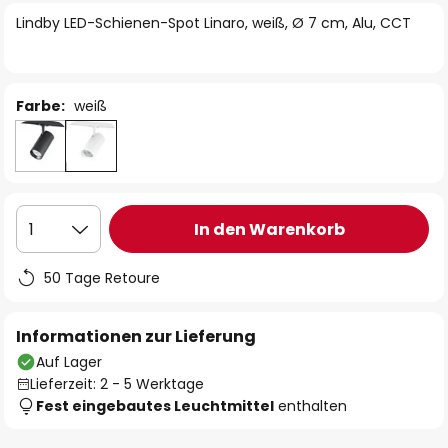
springen
Lindby LED-Schienen-Spot Linaro, weiß, Ø 7 cm, Alu, CCT
Farbe:
weiß
In den Warenkorb
1
50 Tage Retoure
Informationen zur Lieferung
Auf Lager
Lieferzeit: 2 - 5 Werktage
Fest eingebautes Leuchtmittel
enthalten