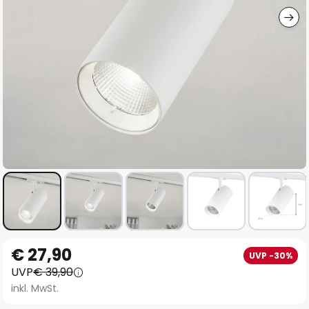
Zum
€ 27,90
UVP -30%
Anfang
UVP
€ 39,90
der
inkl. MwSt.
Bildgalerie