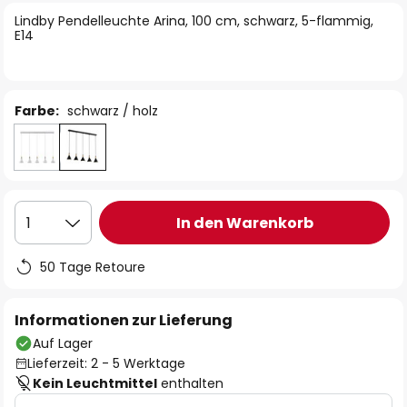
springen
Lindby Pendelleuchte Arina, 100 cm, schwarz, 5-flammig,
E14
Farbe:
schwarz / holz
In den Warenkorb
1
50 Tage Retoure
Informationen zur Lieferung
Auf Lager
Lieferzeit: 2 - 5 Werktage
Kein Leuchtmittel
enthalten