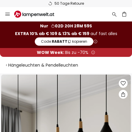
50 Tage Retoure
Zum
Inhalt
springen
he
Nur
02D 20H 28M 58S
EXTRA 10% ab € 109 & 13% ab € 159
auf fast alles
Code:
RABATT
kopieren
WOW Week:
Bis zu -70%
Hängeleuchten & Pendelleuchten
Zum
Ende
der
Bildgalerie
springen