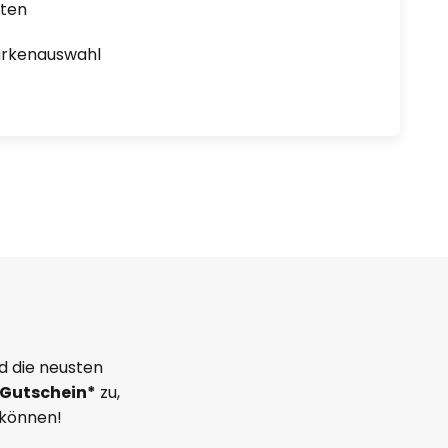
rten
arkenauswahl
d die neusten
Gutschein*
zu,
 können!