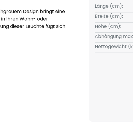
Länge (cm):
chgrauem Design bringt eine
Breite (cm):
 in Ihren Wohn- oder
tung dieser Leuchte fügt sich
Höhe (cm):
urs ein und schafft ein
Abhängung max
annen als auch zum geselligen
Nettogewicht (k
ein Dimmer bei diesem Modell
Helligkeit durch die Installation
rsönlichen Vorlieben
immung zu erzeugen. Mit der
 zum gestalterischen Element,
ionen weckt.