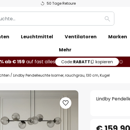
50 Tage Retoure
Suche
hten
Leuchtmittel
Ventilatoren
Marken
Mehr
% ab € 159
auf fast alles
Code:
RABATT
kopieren
chten
Lindby Pendelleuchte Isamer, rauchgrau, 130 cm, Kugel
Lindby Pendell
€ 159,9