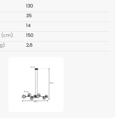
130
35
14
 (cm):
150
g):
2,6