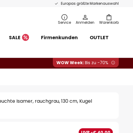
Europas größte Markenauswahl
Service
Anmelden
Warenkorb
SALE
Firmenkunden
OUTLET
WOW Week:
Bis zu -70%
euchte Isamer, rauchgrau, 130 cm, Kugel
0
UVP -€ 40,00