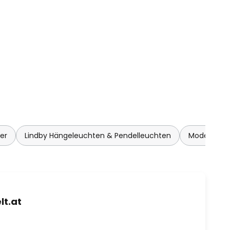
er
Lindby Hängeleuchten & Pendelleuchten
Moderne Hä
t.at