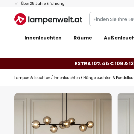
Zum
Über 25 Jahre Erfahrung
Inhalt
Finden
springen
Sie
Ihre
Innenleuchten
Räume
Außenleuc
Leuchte...
EXTRA 10% ab € 109 & 13
Lampen & Leuchten
Innenleuchten
Hängeleuchten & Pendelleu
Zum
Ende
der
Bildgalerie
springen