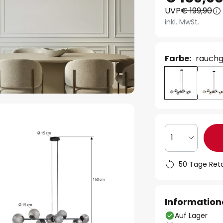
UVP
€ 199,90
inkl. MwSt.
Farbe:
rauchg
1
50 Tage Ret
Information
Auf Lager