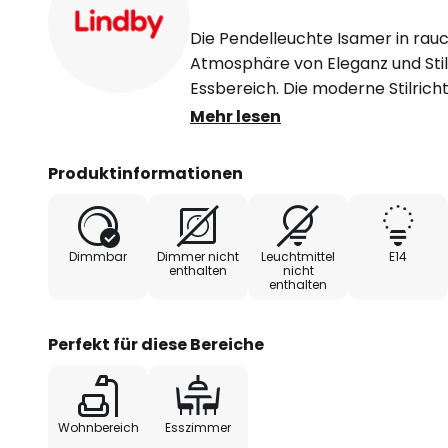
Die Pendelleuchte Isamer in rau
Atmosphäre von Eleganz und Stil
Essbereich. Die moderne Stilrich
nahtlos in zeitgenössische Interie
Mehr lesen
Ambiente, das sowohl zum Entsp
Beisammensein einlädt. Obwohl 
Produktinformationen
nicht enthalten ist, lässt sich die 
eines externen Dimmers nach pe
anpassen, um die gewünschte St
Dimmbar
Dimmer nicht
Leuchtmittel
E14
Pendelleuchte Isamer wird Licht
enthalten
nicht
enthalten
das Räume verwandelt und Emot
Perfekt für diese Bereiche
Wohnbereich
Esszimmer