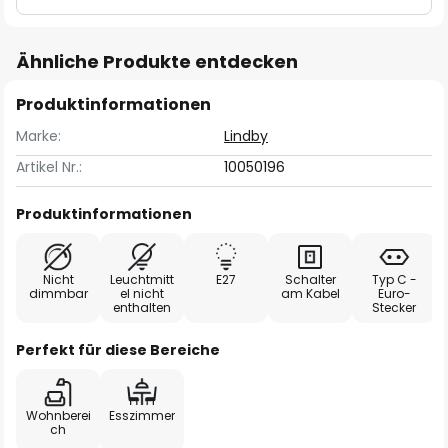
Ähnliche Produkte entdecken
Produktinformationen
Marke:
Lindby
Artikel Nr.:
10050196
Produktinformationen
Nicht
Leuchtmitt
E27
Schalter
Typ C -
dimmbar
el nicht
am Kabel
Euro-
enthalten
Stecker
Perfekt für diese Bereiche
Wohnberei
Esszimmer
ch