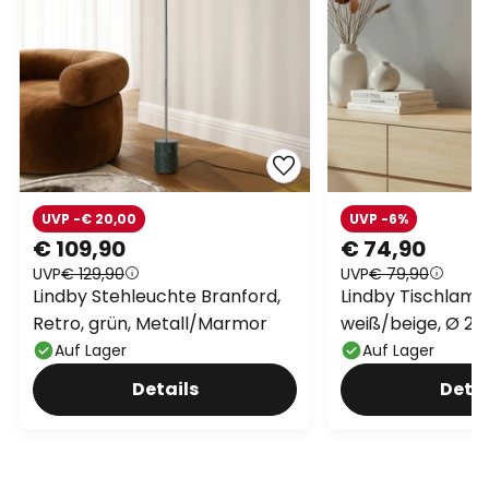
UVP -€ 20,00
UVP -6%
€ 109,90
€ 74,90
UVP
€ 129,90
UVP
€ 79,90
Lindby Stehleuchte Branford,
Lindby Tischlamp
Retro, grün, Metall/Marmor
weiß/beige, Ø 2
E27
Auf Lager
Auf Lager
Details
Detai