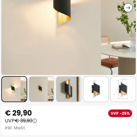
Zum
€ 29,90
UVP -25%
Anfang
UVP
€ 39,90
der
inkl. MwSt.
Bildgalerie