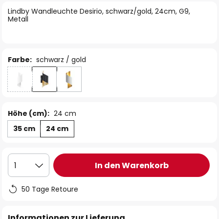
springen
Lindby Wandleuchte Desirio, schwarz/gold, 24cm, G9,
Metall
Farbe:
schwarz / gold
Höhe (cm):
24 cm
35 cm
24 cm
In den Warenkorb
1
50 Tage Retoure
Informationen zur Lieferung