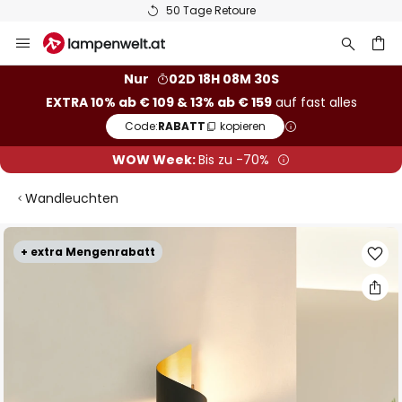
50 Tage Retoure
Zum
Inhalt
springen
he
Nur
02D 18H 08M 29S
EXTRA 10% ab € 109 & 13% ab € 159
auf fast alles
Code:
RABATT
kopieren
WOW Week:
Bis zu -70%
Wandleuchten
Zum
+ extra Mengenrabatt
Ende
der
Bildgalerie
springen