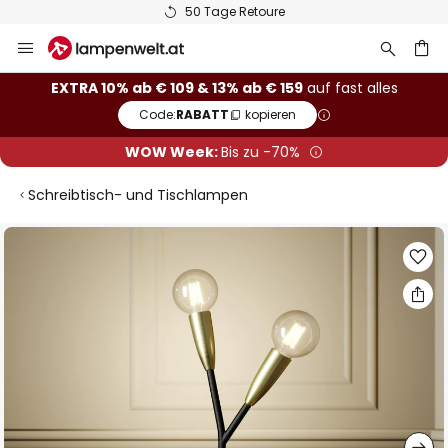
50 Tage Retoure
Zum
Inhalt
springen
he
EXTRA 10% ab € 109 & 13% ab € 159
auf fast alles
Code:
RABATT
kopieren
WOW Week:
Bis zu -70%
Schreibtisch- und Tischlampen
Zum
Ende
der
Bildgalerie
springen