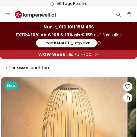
50 Tage Retoure
Zum
Inhalt
springen
he
Nur
01D 10H 15M 44S
EXTRA 10% ab € 109 & 13% ab € 159
auf fast alles
Code:
RABATT
kopieren
WOW Week:
Bis zu -70%
Terrassenleuchten
Zum
Neu
Ende
der
Bildgalerie
springen