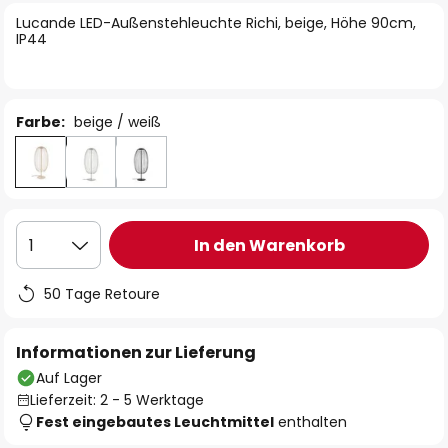
springen
Lucande LED-Außenstehleuchte Richi, beige, Höhe 90cm,
IP44
Farbe:
beige / weiß
In den Warenkorb
1
50 Tage Retoure
Informationen zur Lieferung
Auf Lager
Lieferzeit: 2 - 5 Werktage
Fest eingebautes Leuchtmittel
enthalten