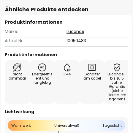
Ähnliche Produkte entdecken
Produktinformationen
Marke:
Lucande
Artikel Nr.:
10050483
Produktinformationen
Nicht
Energieeffiz
IP44
Schalter
Lucande –
dimmbar
ient und
am Kabel
bis zu 5
langlebig
Jahre
Garantie
(siehe
Herstellera
ngaben)
Lichtwirkung
Warmweiß
Universalweiß
Tageslicht