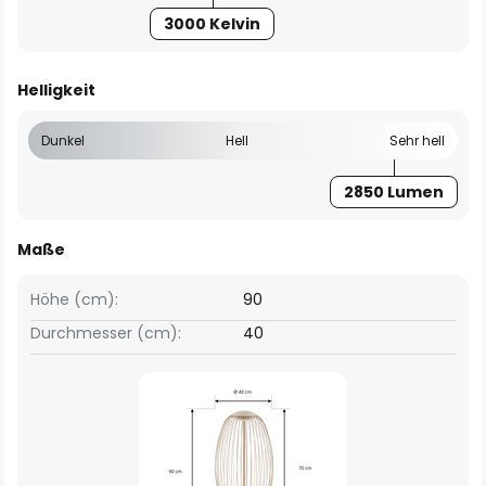
3000 Kelvin
Helligkeit
Dunkel
Hell
Sehr hell
2850 Lumen
Maße
Höhe (cm):
90
Durchmesser (cm):
40