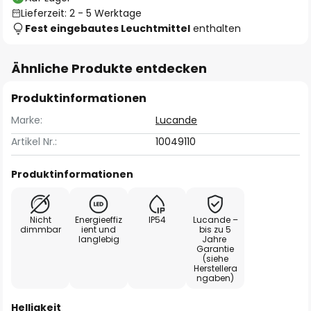
Lieferzeit: 2 - 5 Werktage
Fest eingebautes Leuchtmittel
enthalten
Ähnliche Produkte entdecken
Produktinformationen
Marke:
Lucande
Artikel Nr.:
10049110
Produktinformationen
Nicht
Energieeffiz
IP54
Lucande –
dimmbar
ient und
bis zu 5
langlebig
Jahre
Garantie
(siehe
Herstellera
ngaben)
Helligkeit