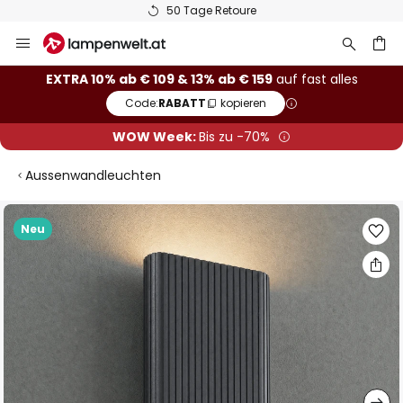
50 Tage Retoure
Zum
Inhalt
springen
he
EXTRA 10% ab € 109 & 13% ab € 159
auf fast alles
Code:
RABATT
kopieren
WOW Week:
Bis zu -70%
Aussenwandleuchten
Zum
Neu
Ende
der
Bildgalerie
springen