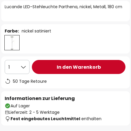
springen
Lucande LED-Stehleuchte Parthena, nickel, Metall, 180 cm
Farbe:
nickel satiniert
In den Warenkorb
1
50 Tage Retoure
Informationen zur Lieferung
Auf Lager
Lieferzeit: 2 - 5 Werktage
Fest eingebautes Leuchtmittel
enthalten