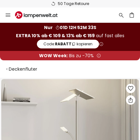
50 Tage Retoure
Zum
Inhalt
springen
he
Nur
01D 12H 52M 32S
EXTRA 10% ab € 109 & 13% ab € 159
auf fast alles
Code:
RABATT
kopieren
WOW Week:
Bis zu -70%
Deckenfluter
Zum
Ende
der
Bildgalerie
springen