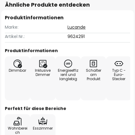
Ähnliche Produkte entdecken
Produktinformationen
Marke:
Lucande
Artikel Nr.:
9624291
Produktinformationen
Dimmbar
Inklusive
Energieeffiz
Schalter
Typ C -
Dimmer
ient und
am
Euro-
langlebig
Produkt
Stecker
Perfekt für diese Bereiche
Wohnberei
Esszimmer
ch