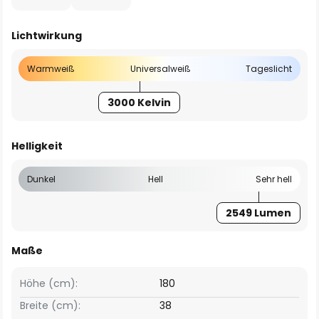
Lichtwirkung
Warmweiß
Universalweiß
Tageslicht
3000 Kelvin
Helligkeit
Dunkel
Hell
Sehr hell
2549 Lumen
Maße
Höhe (cm):
180
Breite (cm):
38