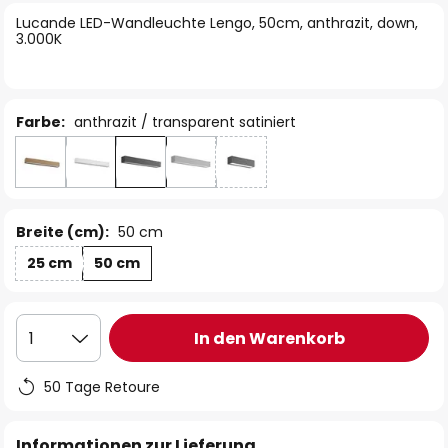
springen
Lucande LED-Wandleuchte Lengo, 50cm, anthrazit, down,
3.000K
Farbe:
anthrazit / transparent satiniert
Breite (cm):
50 cm
25 cm
50 cm
In den Warenkorb
1
50 Tage Retoure
Informationen zur Lieferung