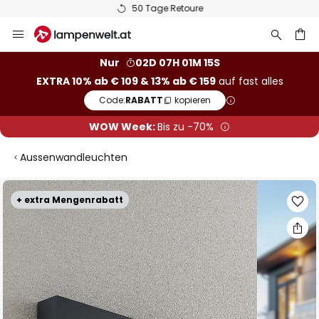
50 Tage Retoure
Zum
Inhalt
springen
he
Nur
02D 07H 01M 15S
EXTRA 10% ab € 109 & 13% ab € 159
auf fast alles
Code:
RABATT
kopieren
WOW Week:
Bis zu -70%
Aussenwandleuchten
Zum
+ extra Mengenrabatt
Ende
der
Bildgalerie
springen