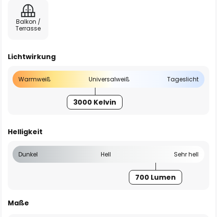
Balkon /
Terrasse
Lichtwirkung
Warmweiß
Universalweiß
Tageslicht
3000 Kelvin
Helligkeit
Dunkel
Hell
Sehr hell
700 Lumen
Maße