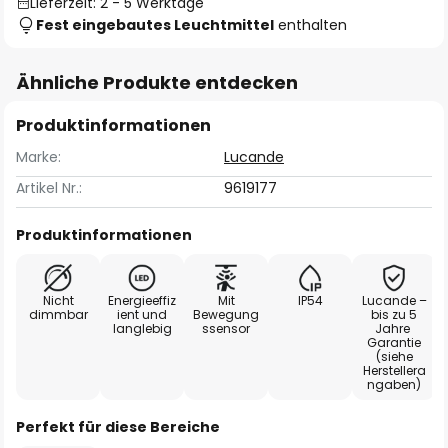
Lieferzeit: 2 - 5 Werktage
Fest eingebautes Leuchtmittel
enthalten
Ähnliche Produkte entdecken
Produktinformationen
Marke:
Lucande
Artikel Nr.:
9619177
Produktinformationen
Nicht
Energieeffiz
Mit
IP54
Lucande –
dimmbar
ient und
Bewegung
bis zu 5
langlebig
ssensor
Jahre
Garantie
(siehe
Herstellera
ngaben)
Perfekt für diese Bereiche