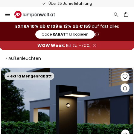
Über 25 Jahre Erfahrung
Zum
Inhalt
springen
he
EXTRA 10% ab € 109 & 13% ab € 159
auf fast alles
Code:
RABATT
kopieren
WOW Week:
Bis zu -70%
Außenleuchten
Zum
+ extra Mengenrabatt
Ende
der
Bildgalerie
springen