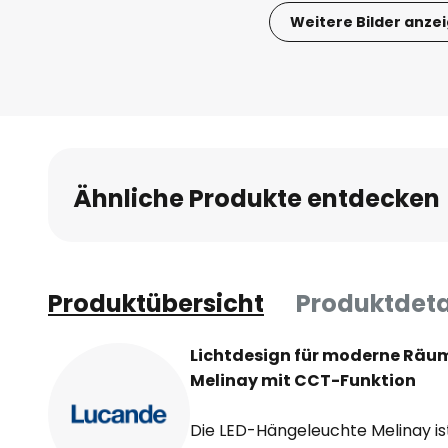
Weitere Bilder anze
Zum
Anfang
der
Bildgalerie
springen
Ähnliche Produkte entdecken
Produktübersicht
Produktdeta
Lichtdesign für moderne Räu
Melinay mit CCT-Funktion
Die LED-Hängeleuchte Melinay ist 