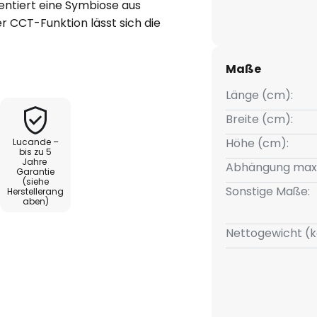
entiert eine Symbiose aus
er CCT-Funktion lässt sich die
sen, um die gewünschte
mmer zu schaffen. Die
Maße
richt dabei eine
Länge (cm):
Breite (cm):
N und Tuyasmart ist die Leuchte
Höhe (cm):
Lucande –
uitive Steuerung über die
bis zu 5
Jahre
 Apps. Die im Lieferumfang
Abhängung max
Garantie
 zusätzlichen Komfort für eine
(siehe
Sonstige Maße:
Herstellerang
 moderne Design fügt sich
aben)
eurs ein und macht die LED-
Nettogewicht (k
zentralen Element jeder