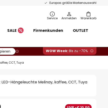
Europas größte Markenauswahl
Service
Anmelden
Warenkorb
SALE
Firmenkunden
OUTLET
WOW Week:
Bis zu -70%
pieren
affee, CCT, Tuya
 LED-Hängeleuchte Melinay, kaffee, CCT, Tuya
0
UVP -€ 10,00