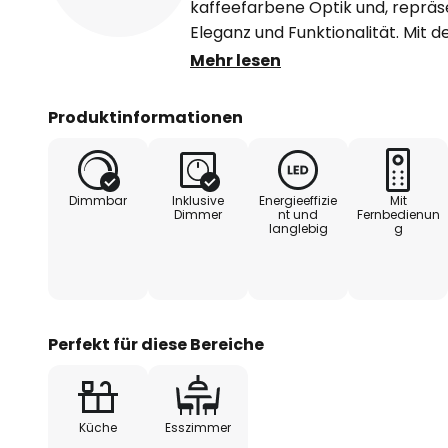
kaffeefarbene Optik und, repräs
Eleganz und Funktionalität. Mit d
Lichtfarbe je nach Bedarf anpas
Mehr lesen
Atmosphäre in Wohn- oder Esszi
integrierte LED-Lichtquelle versp
Produktinformationen
energieeffiziente Beleuchtung.
Dank der Kompatibilität mit WLA
Dimmbar
Inklusive
Energieeffizie
Mit
dimmbar und ermöglicht eine int
Dimmer
nt und
Fernbedienun
langlebig
g
entsprechenden iOS und Android
enthaltene Fernbedienung bietet
individuelle Lichtgestaltung. Das
nahtlos in zeitgenössische Interi
Hängeleuchte Melinay zu einem 
Perfekt für diese Bereiche
Raumgestaltung.
Küche
Esszimmer