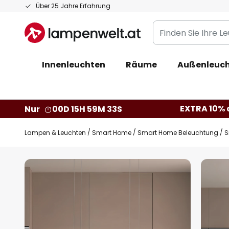
Zum
Über 25 Jahre Erfahrung
Inhalt
Finden
springen
Sie
Ihre
Innenleuchten
Räume
Außenleuc
Leuchte...
EXTRA 10% a
Nur
00D 15H 59M 31S
Lampen & Leuchten
Smart Home
Smart Home Beleuchtung
S
Zum
Ende
der
Bildgalerie
springen