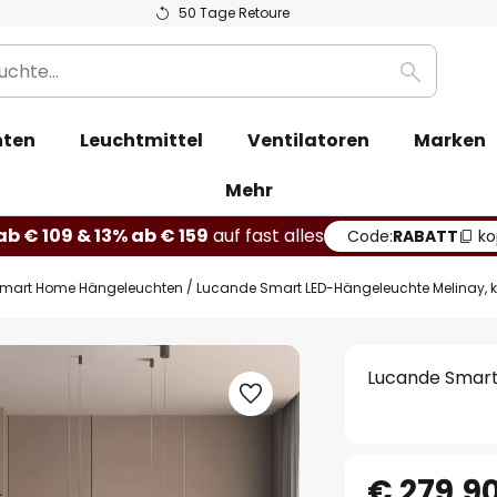
50 Tage Retoure
Suche
hten
Leuchtmittel
Ventilatoren
Marken
Mehr
b € 109 & 13% ab € 159
auf fast alles
Code:
RABATT
ko
mart Home Hängeleuchten
Lucande Smart LED-Hängeleuchte Melinay, k
Lucande Smart
€ 279,9