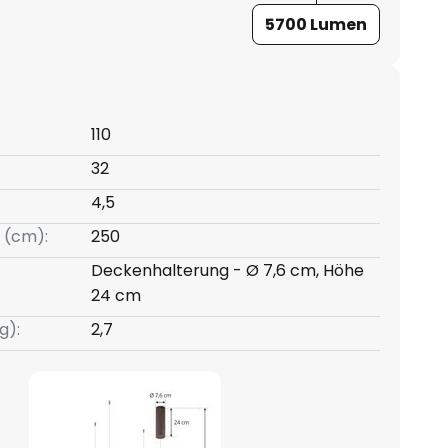
5700 Lumen
110
32
4,5
 (cm):
250
Deckenhalterung - Ø 7,6 cm, Höhe
24 cm
g):
2,7