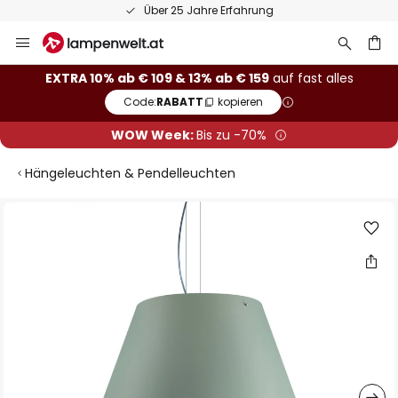
Über 25 Jahre Erfahrung
Zum
Inhalt
springen
he
EXTRA 10% ab € 109 & 13% ab € 159
auf fast alles
Code:
RABATT
kopieren
WOW Week:
Bis zu -70%
Hängeleuchten & Pendelleuchten
Zum
Ende
der
Bildgalerie
springen