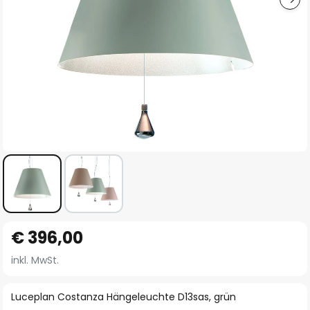
Zum
€ 396,00
Anfang
der
inkl. MwSt.
Bildgalerie
springen
Luceplan Costanza Hängeleuchte D13sas, grün