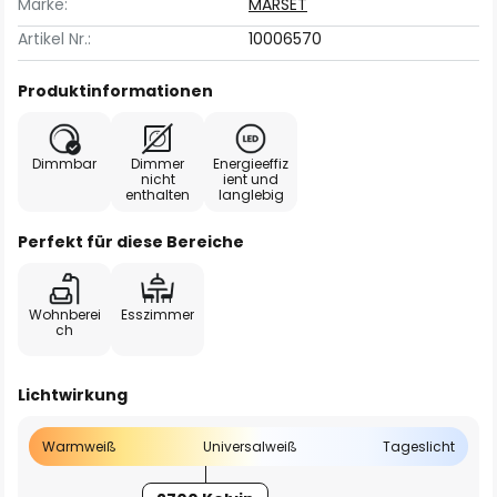
Marke:
MARSET
Artikel Nr.:
10006570
Produktinformationen
Dimmbar
Dimmer
Energieeffiz
nicht
ient und
enthalten
langlebig
Perfekt für diese Bereiche
Wohnberei
Esszimmer
ch
Lichtwirkung
Warmweiß
Universalweiß
Tageslicht