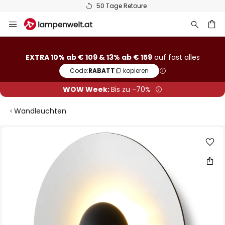
50 Tage Retoure
Zum
Inhalt
springen
he
EXTRA 10% ab € 109 & 13% ab € 159
auf fast alles
Code:
RABATT
kopieren
WOW Week:
Bis zu -70%
Wandleuchten
Zum
Ende
der
Bildgalerie
springen