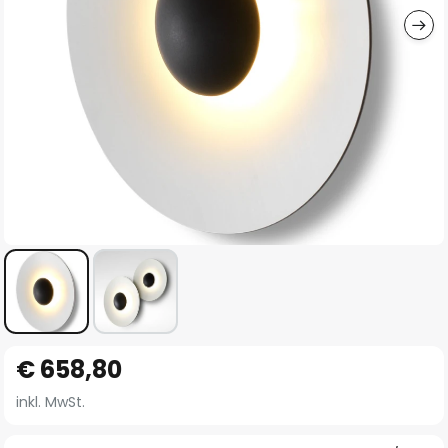
Zum
€ 658,80
Anfang
der
inkl. MwSt.
Bildgalerie