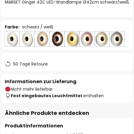
springen
MARSET Ginger 42C LED-Wandlampe Ø42cm schwarz/weiß
Farbe:
schwarz / weiß
50 Tage Retoure
Informationen zur Lieferung
Nicht mehr lieferbar
Fest eingebautes Leuchtmittel
enthalten
Ähnliche Produkte entdecken
Produktinformationen