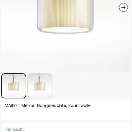
Zum
MARSET Mercer Hängeleuchte, Baumwolle
Anfang
der
Bildgalerie
inkl. MwSt.