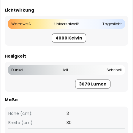
Lichtwirkung
Warmweiß
Universalweiß
Tageslicht
4000 Kelvin
Helligkeit
Dunkel
Hell
Sehr hell
3070 Lumen
Maße
Höhe (cm):
3
Breite (cm):
30