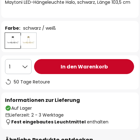
springen
Maytoni LED-Hängeleuchte Halo, schwarz, Länge 103,5 cm
Farbe:
schwarz / weiß
In den Warenkorb
1
50 Tage Retoure
Informationen zur Lieferung
Auf Lager
Lieferzeit: 2 - 3 Werktage
Fest eingebautes Leuchtmittel
enthalten
Ähnliche Produkte entdecken