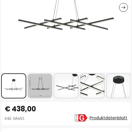
Zum
€ 438,00
Anfang
der
Produktdatenblatt
inkl. MwSt.
Bildgalerie