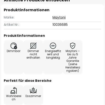
Produktinformationen
Marke:
Maytoni
Artikel Nr.:
10036685
Produktinformationen
Dimmbar
Dimmer
Energieeffiz
Maytoni –
nicht
ient und
bis zu 5
enthalten
langlebig
Jahre
Garantie
(siehe
Herstellera
ngaben)
Perfekt für diese Bereiche
Wohnberei
Esszimmer
ch