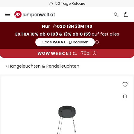
50 Tage Retoure
Zum
Inhalt
springen
he
Nur
02D 13H 33M 14S
EXTRA 10% ab € 109 & 13% ab € 159
auf fast alles
Code:
RABATT
kopieren
WOW Week:
Bis zu -70%
Hängeleuchten & Pendelleuchten
Zum
Ende
der
Bildgalerie
springen