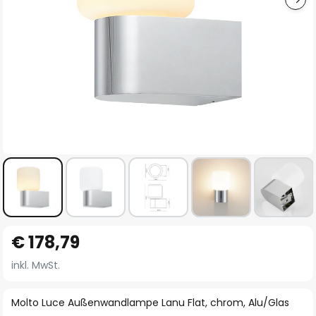
Zum
€ 178,79
Anfang
der
inkl. MwSt.
Bildgalerie
springen
Molto Luce Außenwandlampe Lanu Flat, chrom, Alu/Glas