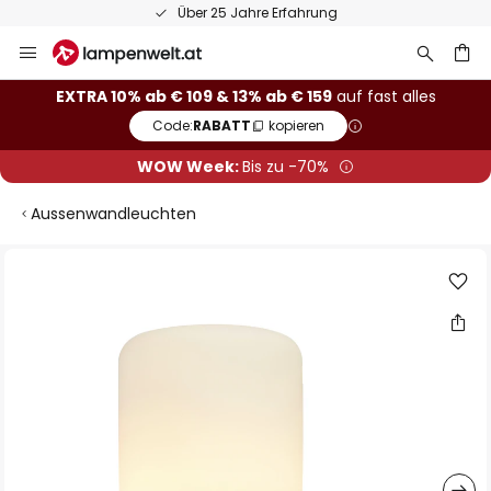
Über 25 Jahre Erfahrung
Zum
Inhalt
springen
he
EXTRA 10% ab € 109 & 13% ab € 159
auf fast alles
Code:
RABATT
kopieren
WOW Week:
Bis zu -70%
Aussenwandleuchten
Zum
Ende
der
Bildgalerie
springen