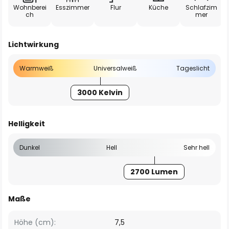
Wohnberei
Esszimmer
Flur
Küche
Schlafzim
ch
mer
Lichtwirkung
Warmweiß
Universalweiß
Tageslicht
3000 Kelvin
Helligkeit
Dunkel
Hell
Sehr hell
2700 Lumen
Maße
Höhe (cm):
7,5