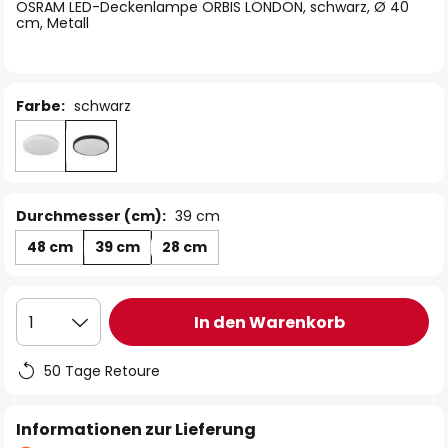
springen
OSRAM LED-Deckenlampe ORBIS LONDON, schwarz, Ø 40
cm, Metall
Farbe:
schwarz
Durchmesser (cm):
39 cm
48 cm
39 cm
28 cm
In den Warenkorb
1
50 Tage Retoure
Informationen zur Lieferung