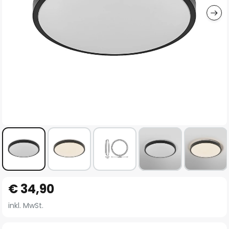
Zum
€ 34,90
Anfang
der
inkl. MwSt.
Bildgalerie