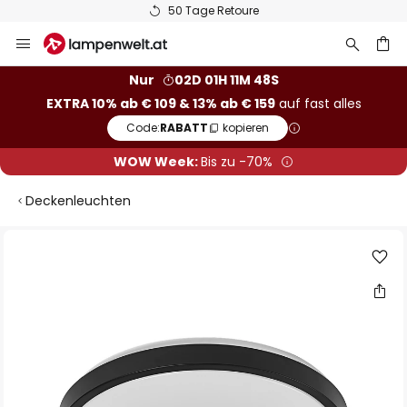
50 Tage Retoure
Zum
Inhalt
springen
he
Nur
02D 01H 11M 47S
EXTRA 10% ab € 109 & 13% ab € 159
auf fast alles
Code:
RABATT
kopieren
WOW Week:
Bis zu -70%
Deckenleuchten
Zum
Ende
der
Bildgalerie
springen