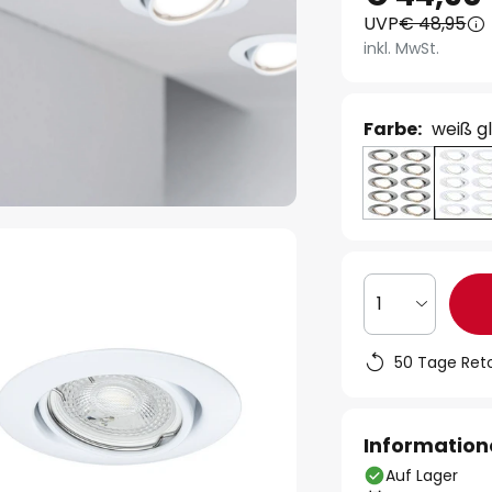
UVP
€ 48,95
inkl. MwSt.
Farbe:
weiß g
1
50 Tage Ret
Information
Auf Lager