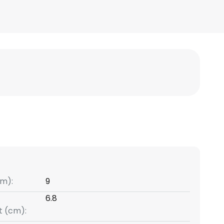
m):
9
6.8
t (cm):