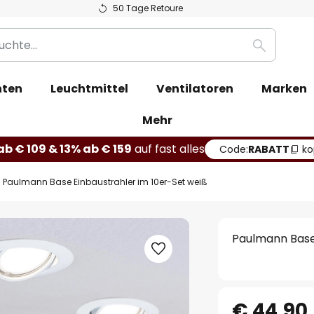
50 Tage Retoure
Suche
hten
Leuchtmittel
Ventilatoren
Marken
Mehr
b € 109 & 13% ab € 159
auf fast alles
Code:
RABATT
ko
Paulmann Base Einbaustrahler im 10er-Set weiß
Paulmann Base
€ 44,90