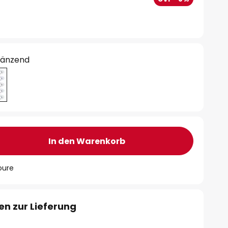
länzend
In den Warenkorb
oure
en zur Lieferung