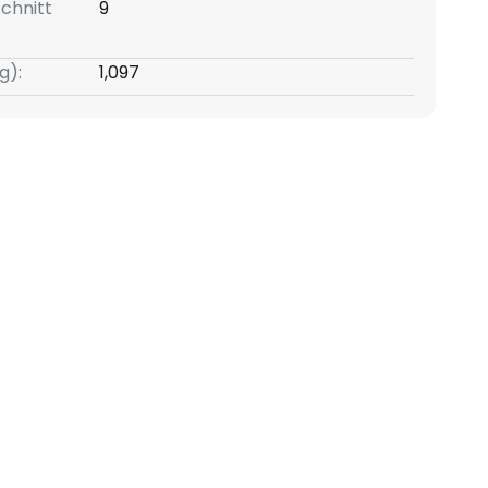
chnitt
9
g):
1,097