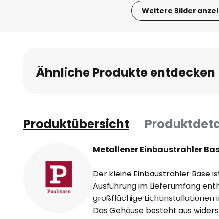
Weitere Bilder anze
Zum
Anfang
der
Bildgalerie
Ähnliche Produkte entdecken
springen
Produktübersicht
Produktdeta
Metallener Einbaustrahler Bas
Der kleine Einbaustrahler Base is
Ausführung im Lieferumfang enth
großflächige Lichtinstallationen
Das Gehäuse besteht aus widers