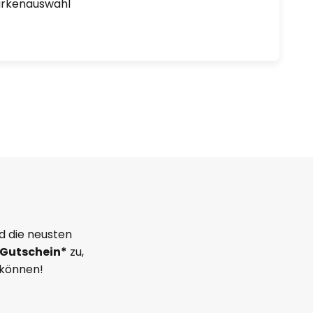
arkenauswahl
d die neusten
Gutschein*
zu,
 können!