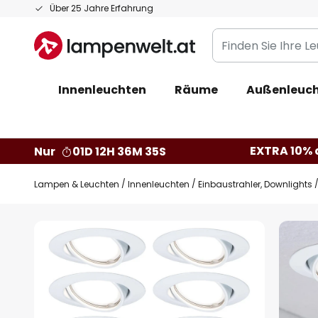
Zum
Über 25 Jahre Erfahrung
Inhalt
Finden
springen
Sie
Ihre
Innenleuchten
Räume
Außenleuc
Leuchte...
EXTRA 10% a
Nur
01D 12H 36M 34S
Lampen & Leuchten
Innenleuchten
Einbaustrahler, Downlights
Zum
Ende
der
Bildgalerie
springen