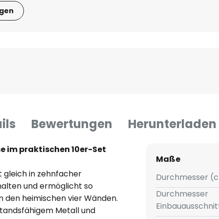
igen
ils
Bewertungen
Herunterladen
e im praktischen 10er-Set
Maße
t gleich in zehnfacher
Durchmesser (c
alten und ermöglicht so
Durchmesser
 in den heimischen vier Wänden.
Einbauausschnit
tandsfähigem Metall und