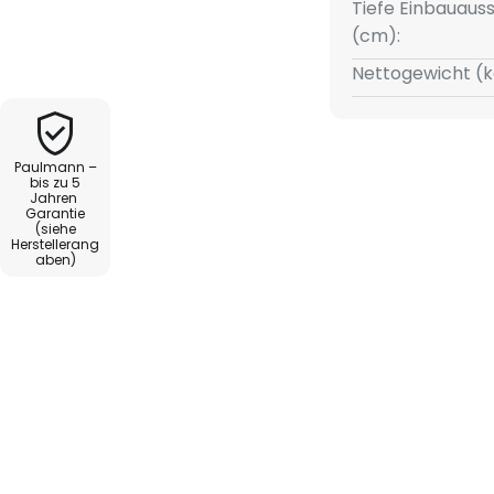
 die ein selbst gewähltes
Tiefe Einbauauss
muss. Der Strahler kann
(cm):
n an die räumlichen
Nettogewicht (k
en.
Paulmann –
bis zu 5
Jahren
Garantie
(siehe
Herstellerang
aben)