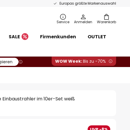
Europas größte Markenauswahl
Service
Anmelden
Warenkorb
SALE
Firmenkunden
OUTLET
WOW Week:
Bis zu -70%
pieren
 Einbaustrahler im 10er-Set weiß
UVP -8%