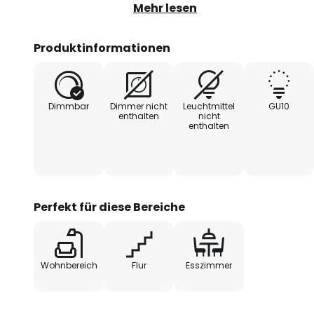
beherbergt eine GU10-Fassung, in
Mehr lesen
Leuchtmittel eingesetzt werden 
geschwenkt und im Handumdrehe
Produktinformationen
Gegebenheiten angepasst werd
Dimmbar
Dimmer nicht
Leuchtmittel
GU10
enthalten
nicht
enthalten
Perfekt für diese Bereiche
Wohnbereich
Flur
Esszimmer