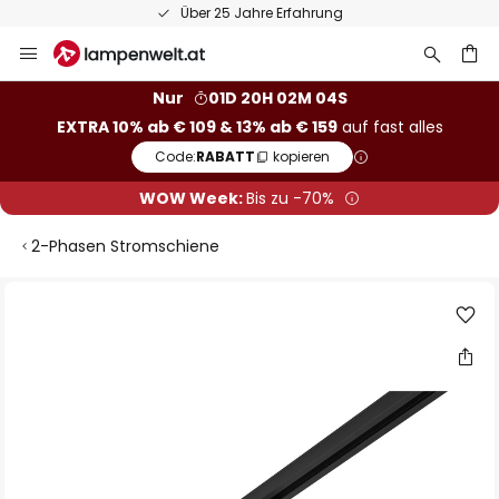
Über 25 Jahre Erfahrung
Zum
Inhalt
springen
he
Nur
01D 20H 02M 04S
EXTRA 10% ab € 109 & 13% ab € 159
auf fast alles
Code:
RABATT
kopieren
WOW Week:
Bis zu -70%
2-Phasen Stromschiene
Zum
Ende
der
Bildgalerie
springen