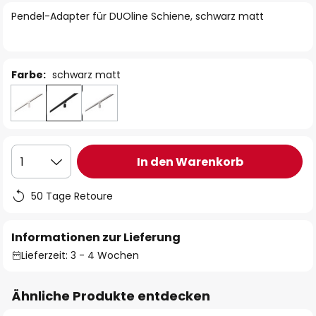
springen
Pendel-Adapter für DUOline Schiene, schwarz matt
Farbe:
schwarz matt
In den Warenkorb
1
50 Tage Retoure
Informationen zur Lieferung
Lieferzeit: 3 - 4 Wochen
Ähnliche Produkte entdecken