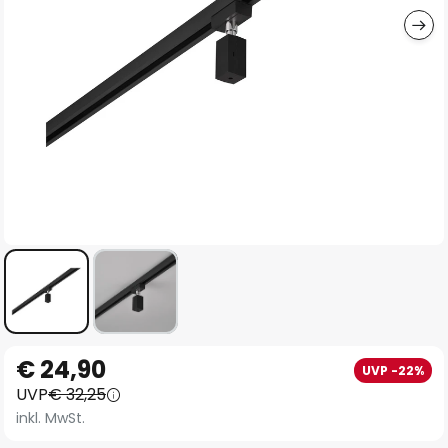
Zum
€ 24,90
UVP -22%
Anfang
UVP
€ 32,25
der
inkl. MwSt.
Bildgalerie