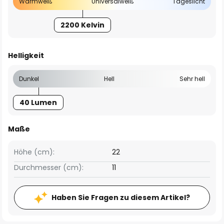
Warmweiß
Universalweiß
Tageslicht
2200 Kelvin
Helligkeit
Dunkel
Hell
Sehr hell
40 Lumen
Maße
Höhe (cm):
22
Durchmesser (cm):
11
Haben Sie Fragen zu diesem Artikel?