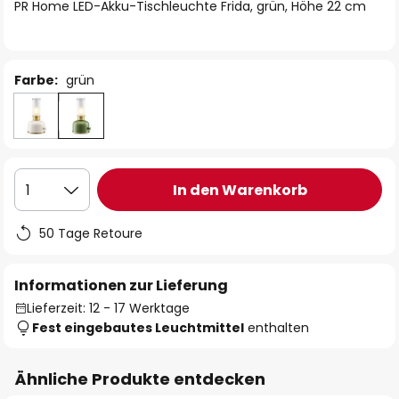
springen
PR Home LED-Akku-Tischleuchte Frida, grün, Höhe 22 cm
Farbe:
grün
In den Warenkorb
1
50 Tage Retoure
Informationen zur Lieferung
Lieferzeit: 12 - 17 Werktage
Fest eingebautes Leuchtmittel
enthalten
Ähnliche Produkte entdecken