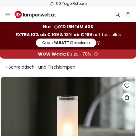
50 Tage Retoure
Zum
Inhalt
springen
he
Nur
01D 15H 14M 39S
EXTRA 10% ab € 109 & 13% ab € 159
auf fast alles
Code:
RABATT
kopieren
WOW Week:
Bis zu -70%
Schreibtisch- und Tischlampen
Zum
Ende
der
Bildgalerie
springen