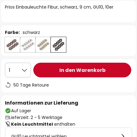
springen
Prios Einbauleuchte Fibur, schwarz, 9 cm, GU10, 10er
Farbe:
schwarz
In den Warenkorb
1
50 Tage Retoure
Informationen zur Lieferung
Auf Lager
Lieferzeit: 2 - 5 Werktage
Kein Leuchtmittel
enthalten
GU10 Leuchtmittel wählen