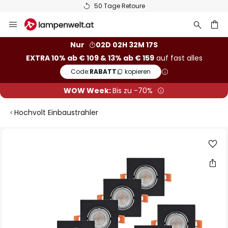
50 Tage Retoure
Zum
Inhalt
springen
he
Nur
02D 02H 32M 16S
EXTRA 10% ab € 109 & 13% ab € 159
auf fast alles
Code:
RABATT
kopieren
WOW Week:
Bis zu -70%
Hochvolt Einbaustrahler
Zum
Ende
der
Bildgalerie
springen