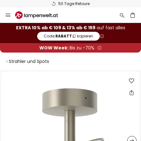
50 Tage Retoure
Zum
Inhalt
springen
he
EXTRA 10% ab € 109 & 13% ab € 159
auf fast alles
Code:
RABATT
kopieren
WOW Week:
Bis zu -70%
Strahler und Spots
Zum
Ende
der
Bildgalerie
springen