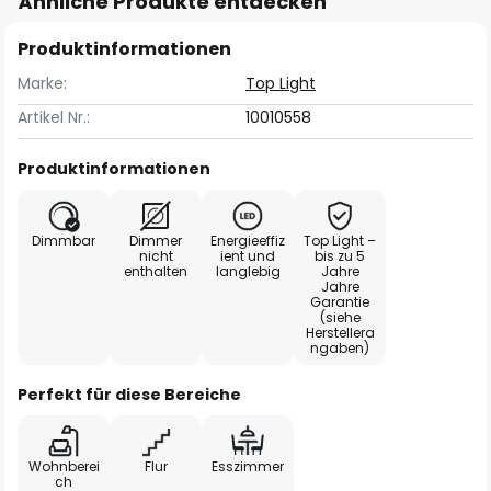
Ähnliche Produkte entdecken
Produktinformationen
Marke:
Top Light
Artikel Nr.:
10010558
Produktinformationen
Dimmbar
Dimmer
Energieeffiz
Top Light –
nicht
ient und
bis zu 5
enthalten
langlebig
Jahre
Jahre
Garantie
(siehe
Herstellera
ngaben)
Perfekt für diese Bereiche
Wohnberei
Flur
Esszimmer
ch