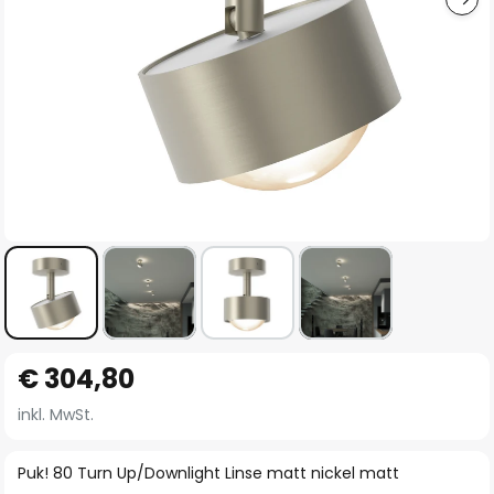
Zum
€ 304,80
Anfang
der
inkl. MwSt.
Bildgalerie
springen
Puk! 80 Turn Up/Downlight Linse matt nickel matt