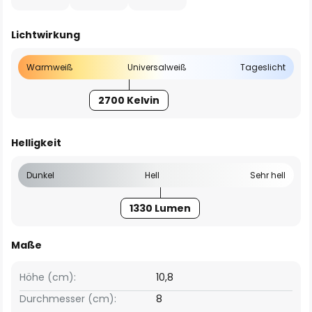
Lichtwirkung
Warmweiß
Universalweiß
Tageslicht
2700 Kelvin
Helligkeit
Dunkel
Hell
Sehr hell
1330 Lumen
Maße
Höhe (cm):
10,8
Durchmesser (cm):
8