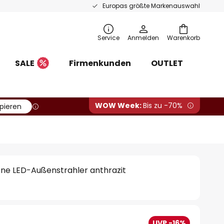
Europas größte Markenauswahl
Service
Anmelden
Warenkorb
SALE
Firmenkunden
OUTLET
WOW Week:
Bis zu -70%
pieren
One LED-Außenstrahler anthrazit
UVP -16%