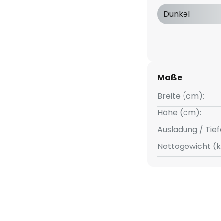
usgerichtet werden, wo es
Dunkel
gehöhe beträgt zwei Meter.
Maße
Breite (cm):
Höhe (cm):
Ausladung / Tief
Nettogewicht (k