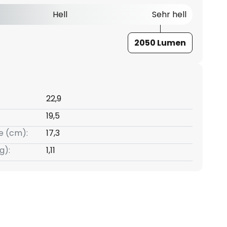
Hell
Sehr hell
2050 Lumen
22,9
19,5
e (cm):
17,3
g):
1,11