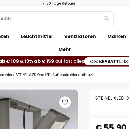
50 Tage Retoure
Suche
hten
Leuchtmittel
Ventilatoren
Marken
Mehr
b € 109 & 13% ab € 159
auf fast alles
Code:
RABATT
ko
trahler
STEINEL XLED One LED-Außenstrahler anthrazit
STEINEL XLED 
€ 55,90