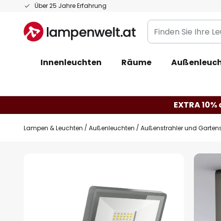
Zum
Über 25 Jahre Erfahrung
Inhalt
Finden
springen
Sie
Ihre
Innenleuchten
Räume
Außenleuc
Leuchte...
EXTRA 10% a
Lampen & Leuchten
Außenleuchten
Außenstrahler und Gartens
Zum
Ende
der
Bildgalerie
springen