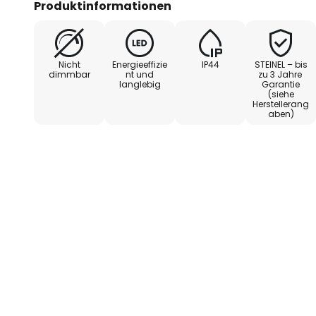
Produktinformationen
und so das Licht genau dorthin a
benötigt wird. Die ideale Monta
Nicht
Energieeffizie
IP44
STEINEL – bis
- langlebige LEDs verbaut
dimmbar
nt und
zu 3 Jahre
langlebig
Garantie
(siehe
Herstellerang
aben)