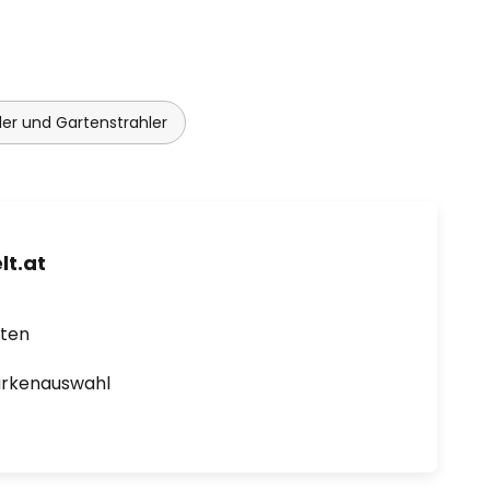
ler und Gartenstrahler
t.at
rten
arkenauswahl