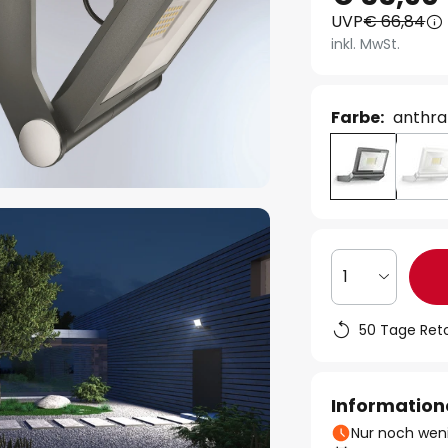
UVP
€ 66,84
inkl. MwSt.
Farbe:
anthra
1
50 Tage Ret
Information
Nur noch weni