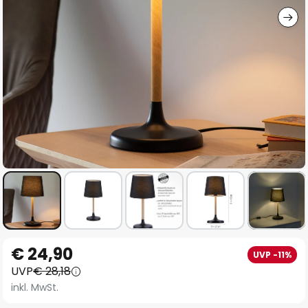
Zum
€ 24,90
UVP -11%
Anfang
UVP
€ 28,18
der
inkl. MwSt.
Bildgalerie