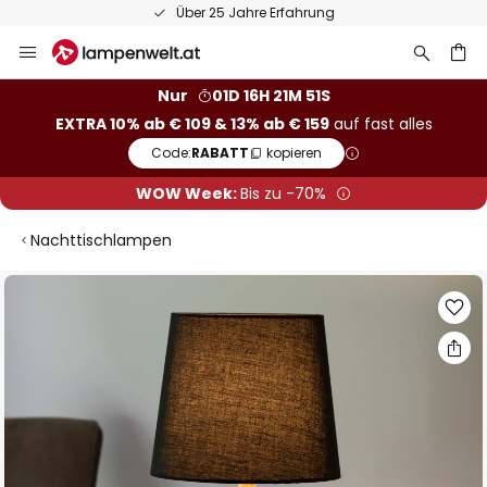
50 Tage Retoure
Zum
Inhalt
springen
he
Nur
01D 16H 21M 51S
EXTRA 10% ab € 109 & 13% ab € 159
auf fast alles
Code:
RABATT
kopieren
WOW Week:
Bis zu -70%
Nachttischlampen
Zum
Ende
der
Bildgalerie
springen