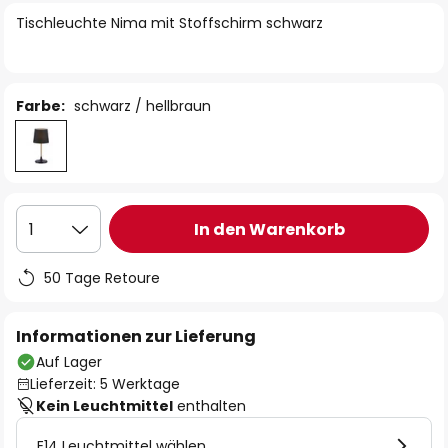
springen
Tischleuchte Nima mit Stoffschirm schwarz
Farbe:
schwarz / hellbraun
In den Warenkorb
1
50 Tage Retoure
Informationen zur Lieferung
Auf Lager
Lieferzeit: 5 Werktage
Kein Leuchtmittel
enthalten
E14 Leuchtmittel wählen