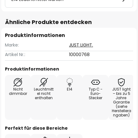
Ähnliche Produkte entdecken
Produktinformationen
Marke:
JUST LIGHT.
Artikel Nr.:
10000768
Produktinformationen
Nicht
Leuchtmitt
E14
Typ C -
JUST light
dimmbar
el nicht
Euro-
– bis zu 5
enthalten
Stecker
Jahre
Garantie
(siehe
Herstellera
ngaben)
Perfekt für diese Bereiche