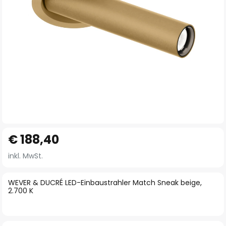
Zum
€ 188,40
Anfang
der
inkl. MwSt.
Bildgalerie
springen
WEVER & DUCRÉ LED-Einbaustrahler Match Sneak beige,
2.700 K