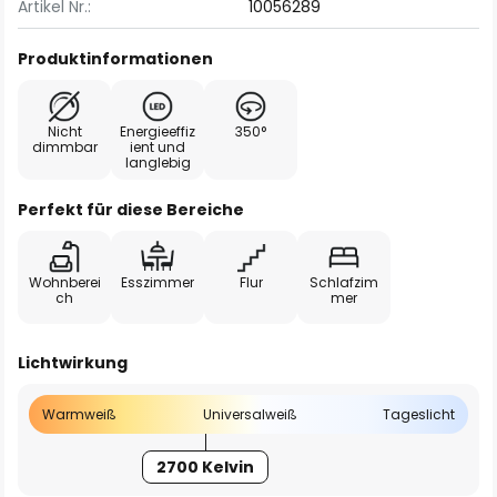
Artikel Nr.:
10056289
Produktinformationen
Nicht
Energieeffiz
350°
dimmbar
ient und
langlebig
Perfekt für diese Bereiche
Wohnberei
Esszimmer
Flur
Schlafzim
ch
mer
Lichtwirkung
Warmweiß
Universalweiß
Tageslicht
2700 Kelvin