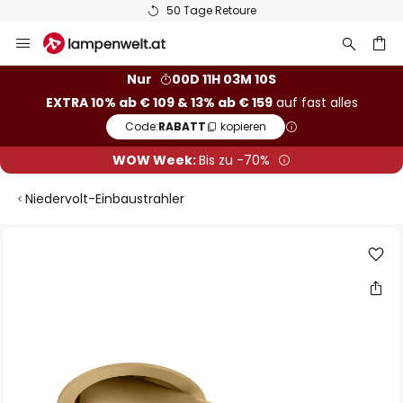
50 Tage Retoure
Zum
Inhalt
springen
he
Nur
00D 11H 03M 09S
EXTRA 10% ab € 109 & 13% ab € 159
auf fast alles
Code:
RABATT
kopieren
WOW Week:
Bis zu -70%
Niedervolt-Einbaustrahler
Zum
Ende
der
Bildgalerie
springen