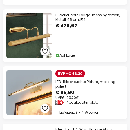
Bilderleuchte Lariga, messingfarben,
Metall, 65 cm, E14
€ 476,67
Auf Lager
UVP -€ 43,30
LED-Bilderleuchte Piktura, messing
poliert
€ 95,90
UVP
€ 139,20
Produktdatenblatt
Lieferzeit: 3 - 4 Wochen
Ideal Lux LED-Wandlampe Alma