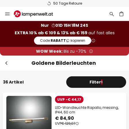
50 Tage Retoure
Zum
Sch
Extra-Rabatt
Inhalt
springen
he
10% Rabatt
ab € 109
Nur
01D 15H 18M 23S
EXTRA 10% ab € 109 & 13% ab € 159
auf fast alles
13% Rabatt
ab € 159
Code:
RABATT
kopieren
auf fast alles*
WOW Week:
Bis zu -70%
Ihr Code:
RABATT
kopieren
Goldene Bilderleuchten
Jetzt einlösen
36 Artikel
Filter
1
*Ausgenommene Hersteller
UVP -€ 44,17
LED-Wandleuchte Rapallo, messing,
IP44, 60 cm
€ 84,90
UVP
€ 129,07