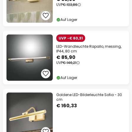
UVP
€ 103,86
Auf Lager
UVP -€ 60,31
LED-Wandleuchte Rapallo, messing,
IP44, 80 cm
€ 85,90
UVP
€ 146,21
Auf Lager
Goldene LED-Bilderleuchte Sofia - 30
cm
€ 160,33