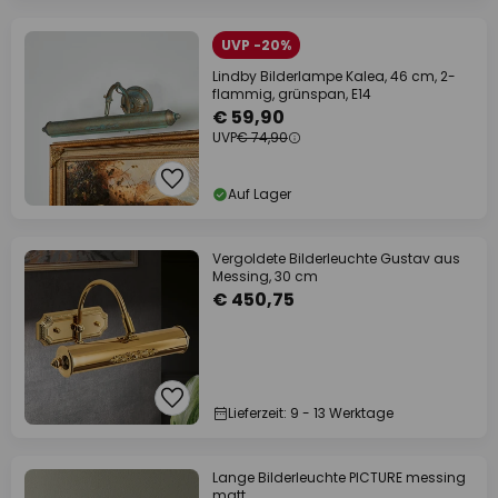
UVP -20%
Lindby Bilderlampe Kalea, 46 cm, 2-
flammig, grünspan, E14
€ 59,90
UVP
€ 74,90
Auf Lager
Vergoldete Bilderleuchte Gustav aus
Messing, 30 cm
€ 450,75
Lieferzeit: 9 - 13 Werktage
Lange Bilderleuchte PICTURE messing
matt