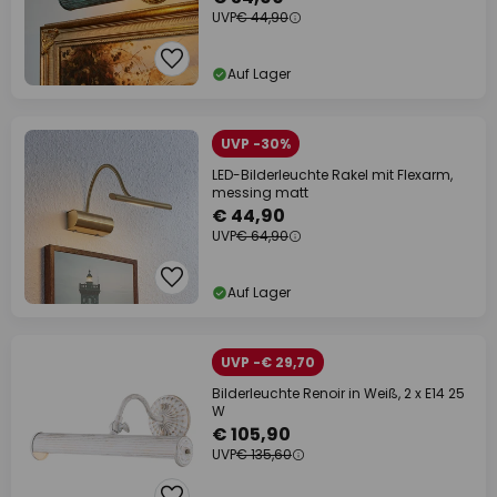
UVP
€ 44,90
Auf Lager
UVP -30%
LED-Bilderleuchte Rakel mit Flexarm,
messing matt
€ 44,90
UVP
€ 64,90
Auf Lager
UVP -€ 29,70
Bilderleuchte Renoir in Weiß, 2 x E14 25
W
€ 105,90
UVP
€ 135,60