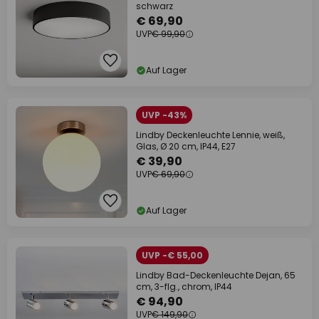
schwarz
€ 69,90
UVP
€ 99,90
Auf Lager
UVP -43%
Lindby Deckenleuchte Lennie, weiß,
Glas, Ø 20 cm, IP44, E27
€ 39,90
UVP
€ 69,90
Auf Lager
UVP -€ 55,00
Lindby Bad-Deckenleuchte Dejan, 65
cm, 3-flg., chrom, IP44
€ 94,90
UVP
€ 149,90