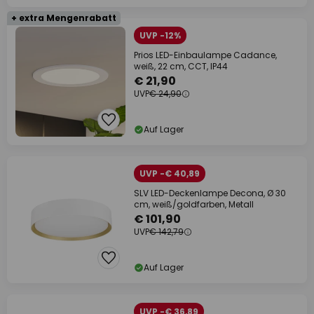
+ extra Mengenrabatt
UVP -12%
Prios LED-Einbaulampe Cadance,
weiß, 22 cm, CCT, IP44
€ 21,90
UVP
€ 24,90
Auf Lager
UVP -€ 40,89
SLV LED-Deckenlampe Decona, Ø 30
cm, weiß/goldfarben, Metall
€ 101,90
UVP
€ 142,79
Auf Lager
UVP -€ 36,89