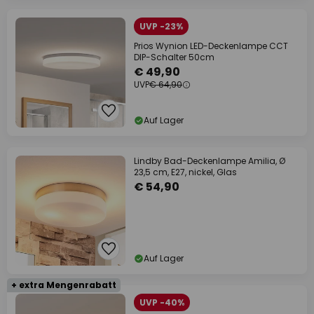
UVP -23%
Prios Wynion LED-Deckenlampe CCT
DIP-Schalter 50cm
€ 49,90
UVP
€ 64,90
Auf Lager
Lindby Bad-Deckenlampe Amilia, Ø
23,5 cm, E27, nickel, Glas
€ 54,90
Auf Lager
+ extra Mengenrabatt
UVP -40%