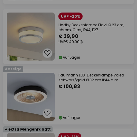
UVP -20%
Lindby Deckenlampe Flavi, Ø 23 cm,
chrom, Glas, IP44, E27
€ 39,90
UVP
€ 49,90
Auf Lager
Anzeige
Paulmann LED-Deckenlampe Volea
schwarz/gold Ø 32 cm IP44 dim
€ 100,83
Auf Lager
+ extra Mengenrabatt
UVP -16%