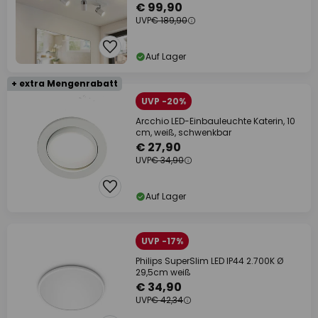
€ 99,90
UVP
€ 189,90
Auf Lager
+ extra Mengenrabatt
UVP -20%
Arcchio LED-Einbauleuchte Katerin, 10
cm, weiß, schwenkbar
€ 27,90
UVP
€ 34,90
Auf Lager
UVP -17%
Philips SuperSlim LED IP44 2.700K Ø
29,5cm weiß
€ 34,90
UVP
€ 42,34