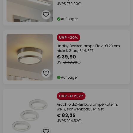
UVP
€ 179,90
Auf Lager
UVP -20%
Lindby Deckenlampe Flavi, Ø 23 cm,
nickel, Glas, IP44, E27
€ 39,90
UVP
€ 49,90
Auf Lager
UVP -€ 21,27
Arcchio LED-Einbaulampe Katerin,
weiß, schwenkbar, 3er-Set
€ 83,25
UVP
€ 104,52