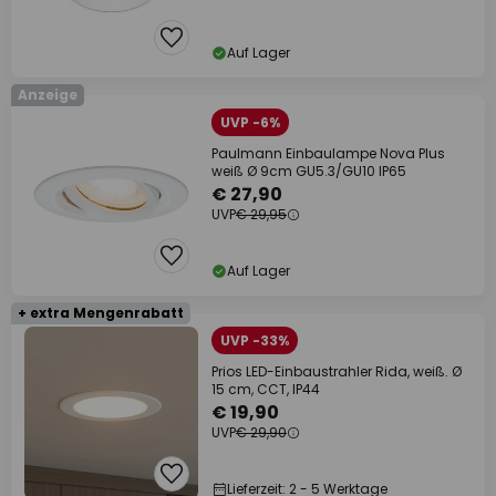
Auf Lager
Anzeige
UVP -6%
Paulmann Einbaulampe Nova Plus
weiß Ø 9cm GU5.3/GU10 IP65
€ 27,90
UVP
€ 29,95
Auf Lager
+ extra Mengenrabatt
UVP -33%
Prios LED-Einbaustrahler Rida, weiß. Ø
15 cm, CCT, IP44
€ 19,90
UVP
€ 29,90
Lieferzeit: 2 - 5 Werktage