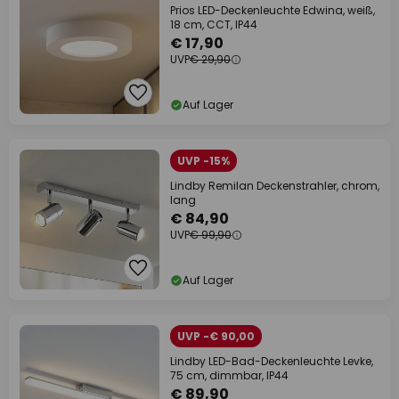
Prios LED-Deckenleuchte Edwina, weiß,
18 cm, CCT, IP44
€ 17,90
UVP
€ 29,90
Auf Lager
UVP -15%
Lindby Remilan Deckenstrahler, chrom,
lang
€ 84,90
UVP
€ 99,90
Auf Lager
UVP -€ 90,00
Lindby LED-Bad-Deckenleuchte Levke,
75 cm, dimmbar, IP44
€ 89,90