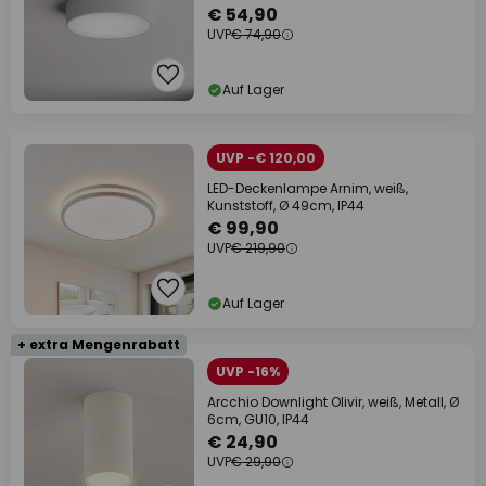
€ 54,90
UVP
€ 74,90
Auf Lager
UVP -€ 120,00
LED-Deckenlampe Arnim, weiß,
Kunststoff, Ø 49cm, IP44
€ 99,90
UVP
€ 219,90
Auf Lager
+ extra Mengenrabatt
UVP -16%
Arcchio Downlight Olivir, weiß, Metall, Ø
6cm, GU10, IP44
€ 24,90
UVP
€ 29,90