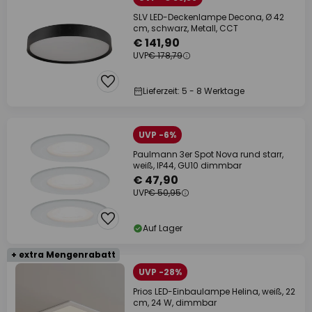
SLV LED-Deckenlampe Decona, Ø 42
cm, schwarz, Metall, CCT
€ 141,90
UVP
€ 178,79
Lieferzeit: 5 - 8 Werktage
UVP -6%
Paulmann 3er Spot Nova rund starr,
weiß, IP44, GU10 dimmbar
€ 47,90
UVP
€ 50,95
Auf Lager
+ extra Mengenrabatt
UVP -28%
Prios LED-Einbaulampe Helina, weiß, 22
cm, 24 W, dimmbar