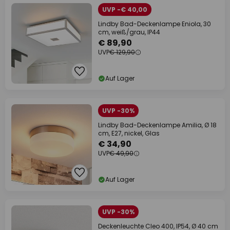
UVP -€ 40,00
Lindby Bad-Deckenlampe Eniola, 30
cm, weiß/grau, IP44
€ 89,90
UVP
€ 129,90
Auf Lager
UVP -30%
Lindby Bad-Deckenlampe Amilia, Ø 18
cm, E27, nickel, Glas
€ 34,90
UVP
€ 49,90
Auf Lager
UVP -30%
Deckenleuchte Cleo 400, IP54, Ø 40 cm