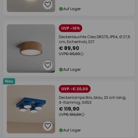
Auf Lager
UVP -10%
Deckenleuchte Cleo DR275, IP54, Ø 27,5
cm, Eichenholz, E27
€ 89,90
UVP
€ 99,90
Auf Lager
Neu
UVP -€ 20,00
Deckenlampe Brix, blau, 23 cm lang,
4-flammig, GX53
€ 119,90
UVP
€ 139,90
Auf Lager