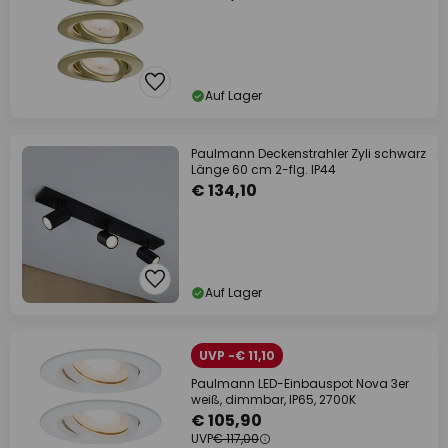
Auf Lager
Paulmann Deckenstrahler Zyli schwarz
Länge 60 cm 2-flg. IP44
€ 134,10
Auf Lager
UVP -€ 11,10
Paulmann LED-Einbauspot Nova 3er
weiß, dimmbar, IP65, 2700K
€ 105,90
UVP
€ 117,00