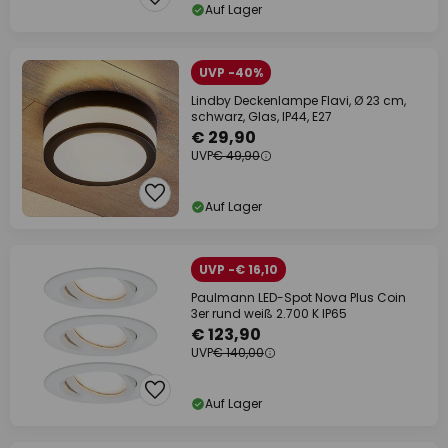
Auf Lager
UVP -40%
Lindby Deckenlampe Flavi, Ø 23 cm,
schwarz, Glas, IP44, E27
€ 29,90
UVP
€ 49,90
Auf Lager
UVP -€ 16,10
Paulmann LED-Spot Nova Plus Coin
3er rund weiß 2.700 K IP65
€ 123,90
UVP
€ 140,00
Auf Lager