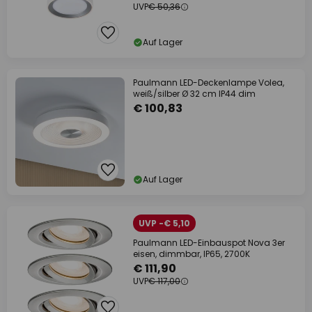
UVP
€ 50,36
Auf Lager
Paulmann LED-Deckenlampe Volea,
weiß/silber Ø 32 cm IP44 dim
€ 100,83
Auf Lager
UVP -€ 5,10
Paulmann LED-Einbauspot Nova 3er
eisen, dimmbar, IP65, 2700K
€ 111,90
UVP
€ 117,00