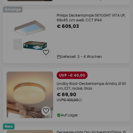
Anzeige
Philips Deckenlampe SKYLIGHT VITA UP,
68x45 cm weiß CCT IP44
€ 605,03
Lieferzeit: 3 - 4 Wochen
UVP -€ 40,00
Lindby Bad-Deckenlampe Amilia, Ø 30
cm, E27, nickel, Glas
€ 69,90
UVP
€ 109,90
Auf Lager
Neu
Deckenleuchte Oro, Eichenholz/Glas, Ø