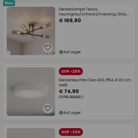
Neu
Deckenlampe Tessa,
rauchgrau/schwarz/messing, Glas,
G9
€ 169,90
Auf Lager
UVP -25%
Deckenleuchte Cleo 400, IP54, Ø 40 cm
weiß
€ 74,90
UVP
€ 99,90
Auf Lager
UVP -33%