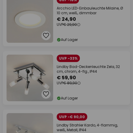
Arcchio LED-Einbauleuchte Milaine, Ø
10 cm, weiß, dimmbar
€ 24,90
UVP
€ 29,90
Auf Lager
UVP -33%
Lindby Bad-Deckenleuchte Zela, 32
cm, chrom, 4-flg., IP44
€ 59,90
UVP
€ 89,90
Auf Lager
UVP -€ 90,00
Lindby Strahler Kardo, 4-flammig,
weiß, Metall, IP44