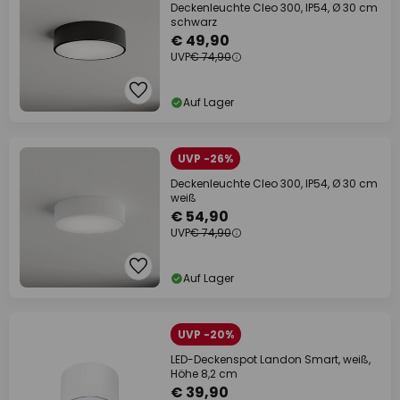
Deckenleuchte Cleo 300, IP54, Ø 30 cm
schwarz
€ 49,90
UVP
€ 74,90
Auf Lager
UVP -26%
Deckenleuchte Cleo 300, IP54, Ø 30 cm
weiß
€ 54,90
UVP
€ 74,90
Auf Lager
UVP -20%
LED-Deckenspot Landon Smart, weiß,
Höhe 8,2 cm
€ 39,90