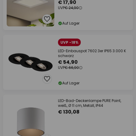
€ 17,90
UVP
€ 24,90
Auf Lager
UVP -18%
LED-Einbauspot 7602 3er IP65 3.000 K
schwarz
€ 54,90
UVP
€ 66,90
Auf Lager
LED-Bad-Deckenlampe PURE Point,
weiß, Ø 11 cm, Metall, IP44
€ 130,08