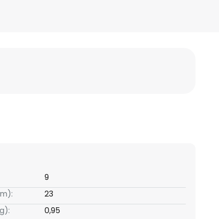
9
m):
23
g):
0,95