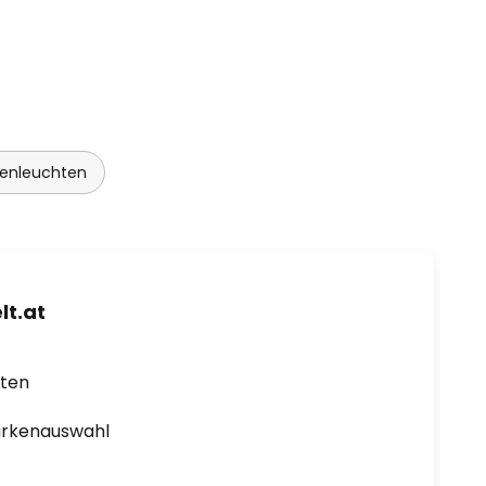
enleuchten
t.at
rten
arkenauswahl