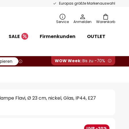
Europas größte Markenauswahl
Service
Anmelden
Warenkorb
SALE
Firmenkunden
OUTLET
WOW Week:
Bis zu -70%
pieren
mpe Flavi, Ø 23 cm, nickel, Glas, IP44, E27
UVP -20%