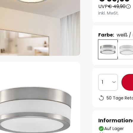
UVP
€ 49,90
inkl. MwSt.
Farbe:
weiß /
1
50 Tage Ret
Information
Auf Lager