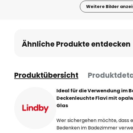
Weitere Bilder anze
Zum
Anfang
der
Bildgalerie
Ähnliche Produkte entdecken
springen
Produktübersicht
Produktdeta
Ideal für die Verwendung im 
Deckenleuchte Flavi mit opa
Glas
Wer sichergehen möchte, dass e
Bedenken im Badezimmer verwend