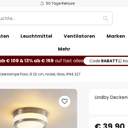
50 Tage Retoure
Suche
hten
Leuchtmittel
Ventilatoren
Marken
Mehr
b € 109 & 13% ab € 159
auf fast alles
Code:
RABATT
ko
kenlampe Flavi, Ø 23 cm, nickel, Glas, IP44, E27
Lindby Deckenla
€ 39,90