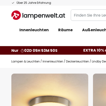
Zum
Über 25 Jahre Erfahrung
Inhalt
Finden
springen
Sie
Ihre
Innenleuchten
Räume
Außenleuc
Leuchte...
EXTRA 10% a
Nur
02D 05H 53M 49S
Lampen & Leuchten
Innenleuchten
Deckenleuchten
Lindby Dec
Zum
Ende
der
Bildgalerie
springen