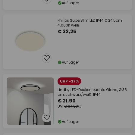
Auf Lager
Philips SuperSlim LED IP44 Ø 24,5cm
4.000K weiß
€ 32,25
Auf Lager
UVP -37%
Lindby LED-Deckenleuchte Glane, Ø 38
cm, schwarz/weiß, IP44
€ 21,90
UVP
€ 34,90
Auf Lager