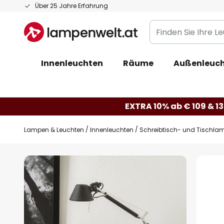
Zum
Über 25 Jahre Erfahrung
Inhalt
Finden
springen
Sie
Ihre
Innenleuchten
Räume
Außenleuc
Leuchte...
EXTRA 10% ab € 109 & 13
Lampen & Leuchten
Innenleuchten
Schreibtisch- und Tischla
Zum
Ende
der
Bildgalerie
springen