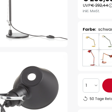
UVP
€ 292,44
inkl. MwSt.
Farbe:
schwa
1
50 Tage Ret