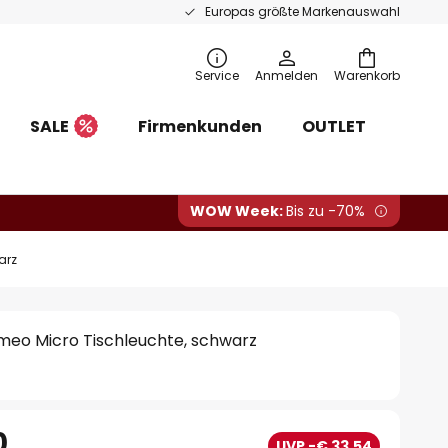
Europas größte Markenauswahl
Service
Anmelden
Warenkorb
SALE
Firmenkunden
OUTLET
WOW Week:
Bis zu -70%
arz
meo Micro Tischleuchte, schwarz
0
UVP -€ 33,54