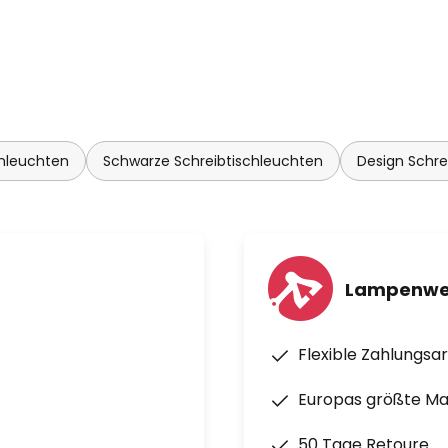
d die Tolomeo auf den Markt
chleuchten
Schwarze Schreibtischleuchten
Design Schre
Lampenwel
Flexible Zahlungsa
Europas größte M
50 Tage Retoure