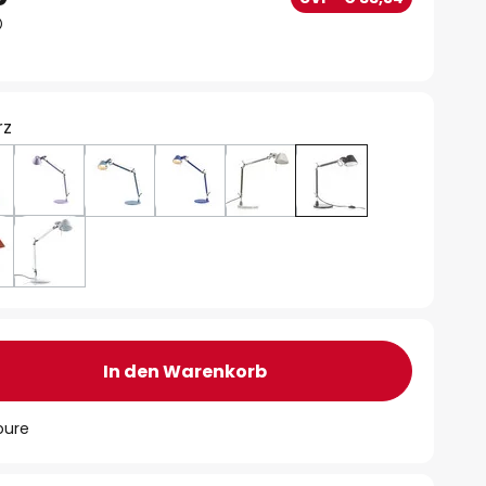
rz
In den Warenkorb
oure