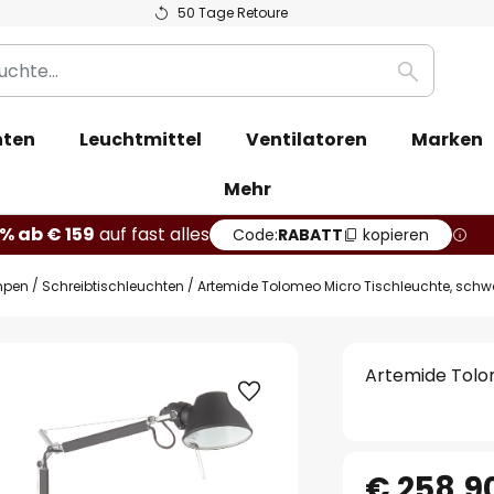
50 Tage Retoure
Suche
hten
Leuchtmittel
Ventilatoren
Marken
Mehr
% ab € 159
auf fast alles
Code:
RABATT
kopieren
mpen
Schreibtischleuchten
Artemide Tolomeo Micro Tischleuchte, schw
Artemide Tolo
€ 258,9