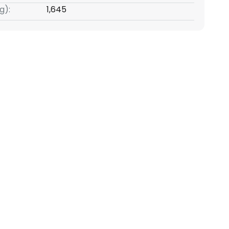
g):
1,645