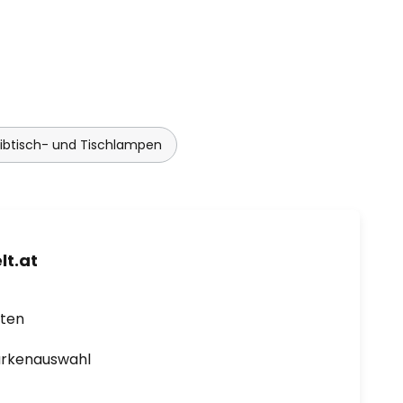
ibtisch- und Tischlampen
t.at
rten
arkenauswahl