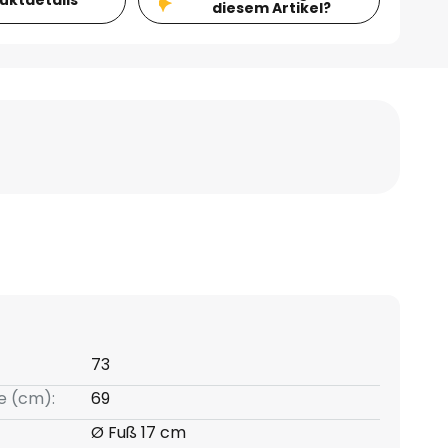
duktdetails
diesem Artikel?
73
e (cm):
69
Ø Fuß 17 cm