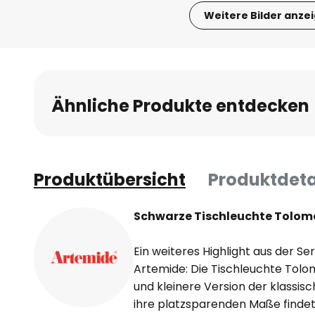
Weitere Bilder anze
Zum
Anfang
der
Bildgalerie
Ähnliche Produkte entdecken
springen
Produktübersicht
Produktdeta
Schwarze Tischleuchte Tolom
Ein weiteres Highlight aus der S
Artemide: Die Tischleuchte Tolo
und kleinere Version der klassis
ihre platzsparenden Maße findet