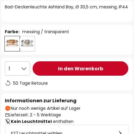
springen
Bad-Deckenleuchte Ashland Bay, Ø 30,5 cm, messing, IP44
Farbe:
messing / transparent
In den Warenkorb
1
50 Tage Retoure
Informationen zur Lieferung
Nur noch wenige Artikel auf Lager
Lieferzeit: 2 - 5 Werktage
Kein Leuchtmittel
enthalten
E27 Leuchtmittel wählen