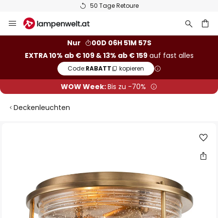
50 Tage Retoure
Zum
Inhalt
springen
he
Nur
00D 06H 51M 56S
EXTRA 10% ab € 109 & 13% ab € 159
auf fast alles
Code:
RABATT
kopieren
WOW Week:
Bis zu -70%
Deckenleuchten
Zum
Ende
der
Bildgalerie
springen