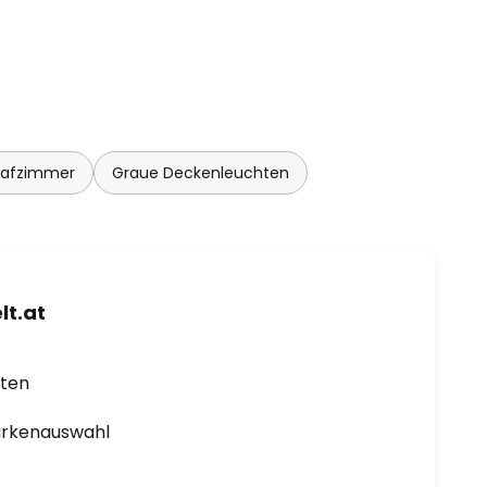
lafzimmer
Graue Deckenleuchten
t.at
rten
arkenauswahl