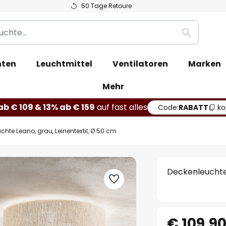
50 Tage Retoure
Suche
hten
Leuchtmittel
Ventilatoren
Marken
Mehr
b € 109 & 13% ab € 159
auf fast alles
Code:
RABATT
ko
chte Leano, grau, Leinentextil, Ø 50 cm
Deckenleuchte 
€ 109,9