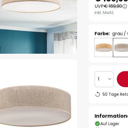
UVP
€ 169,90
inkl. MwSt.
Farbe:
grau /
1
50 Tage Ret
Information
Auf Lager