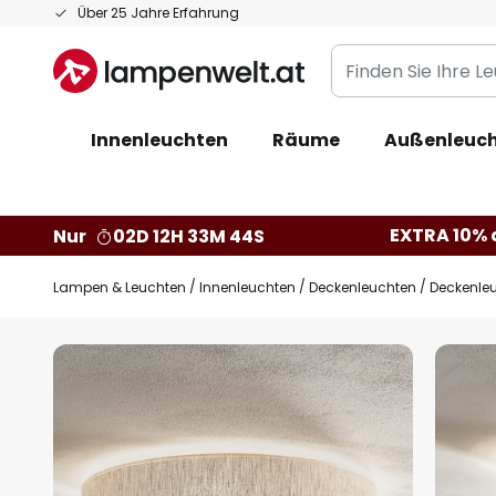
Zum
Über 25 Jahre Erfahrung
Inhalt
Finden
springen
Sie
Ihre
Innenleuchten
Räume
Außenleuc
Leuchte...
EXTRA 10% a
Nur
02D 12H 33M 43S
Lampen & Leuchten
Innenleuchten
Deckenleuchten
Deckenleu
Zum
Ende
der
Bildgalerie
springen