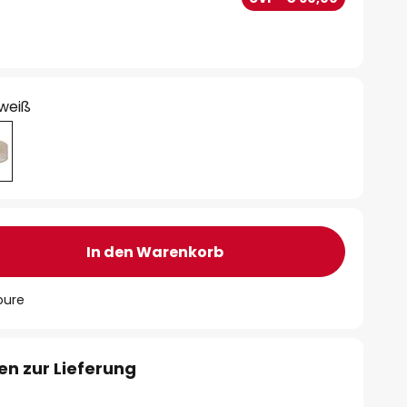
 weiß
In den Warenkorb
oure
en zur Lieferung