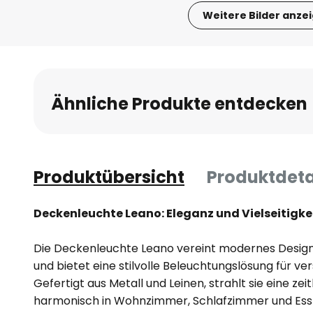
Weitere Bilder anze
Zum
Anfang
der
Bildgalerie
Ähnliche Produkte entdecken
springen
Produktübersicht
Produktdeta
Deckenleuchte Leano: Eleganz und Vielseitigk
Die Deckenleuchte Leano vereint modernes Design
und bietet eine stilvolle Beleuchtungslösung für 
Gefertigt aus Metall und Leinen, strahlt sie eine zeit
harmonisch in Wohnzimmer, Schlafzimmer und Essz