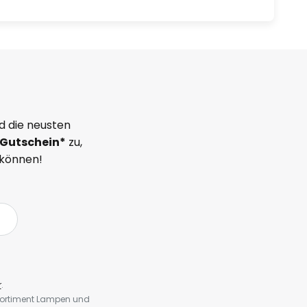
d die neusten
Gutschein*
zu,
 können!
r
.
 Sortiment Lampen und