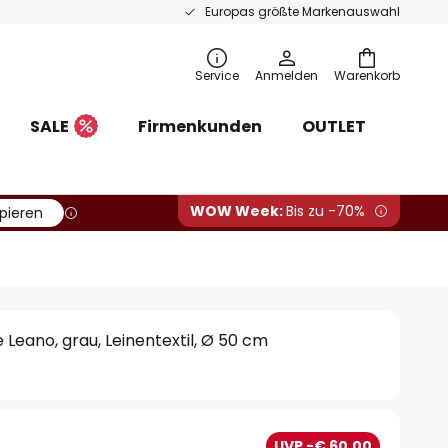
Europas größte Markenauswahl
Service
Anmelden
Warenkorb
SALE
Firmenkunden
OUTLET
WOW Week:
Bis zu -70%
pieren
Leano, grau, Leinentextil, Ø 50 cm
0
UVP -€ 60,00