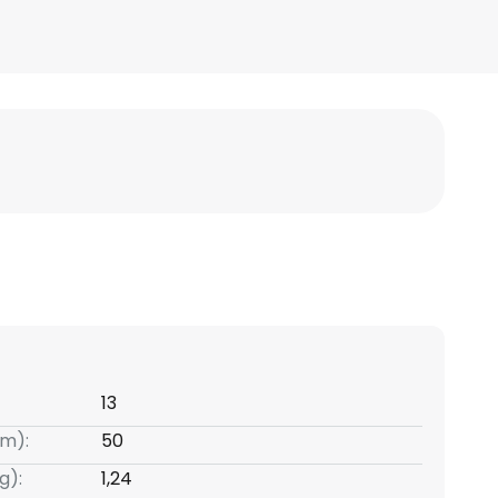
13
m):
50
g):
1,24