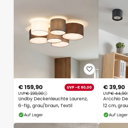
€ 159,90
€ 39,90
UVP -€ 80,00
UVP
€ 239,90
UVP
€ 44,90
Lindby Deckenleuchte Laurenz,
Arcchio De
6-flg., grau/braun, Textil
12 cm, grau
Auf Lager
Auf Lager