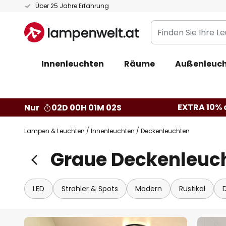
Zum
Über 25 Jahre Erfahrung
Inhalt
Finden
springen
Sie
Ihre
Innenleuchten
Räume
Außenleuc
Leuchte...
EXTRA 10% a
Nur
02D 00H 01M 00S
Lampen & Leuchten
Innenleuchten
Deckenleuchten
Graue Deckenleuc
LED
Strahler & Spots
Modern
Rustikal