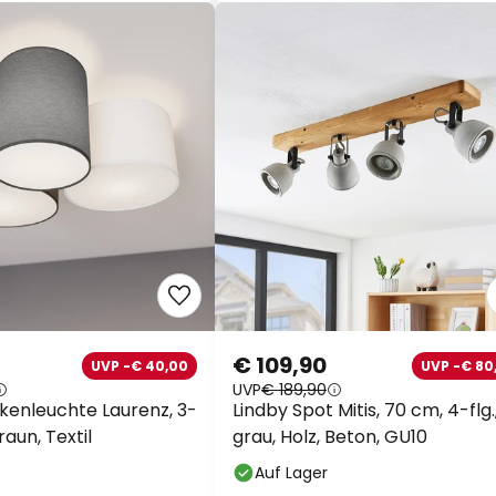
€ 109,90
UVP -€ 40,00
UVP -€ 80
UVP
€ 189,90
kenleuchte Laurenz, 3-
Lindby Spot Mitis, 70 cm, 4-flg.
raun, Textil
grau, Holz, Beton, GU10
Auf Lager