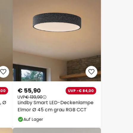
€ 55,90
,00
UVP -€ 84,00
UVP
€ 139,90
, Ø
Lindby Smart LED-Deckenlampe
Elmor Ø 45 cm grau RGB CCT
Auf Lager