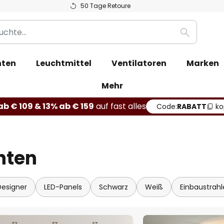
50 Tage Retoure
Suche
hten
Leuchtmittel
Ventilatoren
Marken
Mehr
b € 109 & 13% ab € 159
auf fast alles
Code:
RABATT
ko
hten
Designer
LED-Panels
Schwarz
Weiß
Einbaustrahl