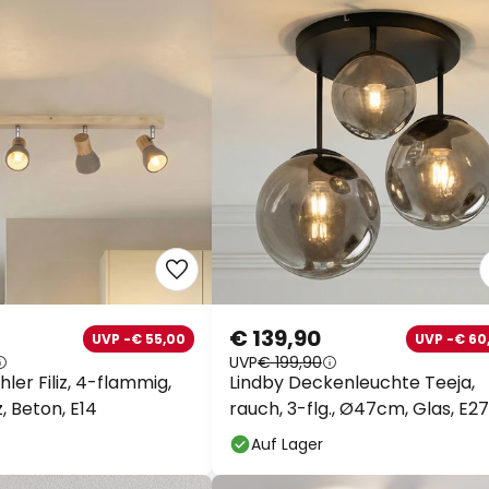
€ 139,90
UVP -€ 55,00
UVP -€ 60
UVP
€ 199,90
hler Filiz, 4-flammig,
Lindby Deckenleuchte Teeja,
, Beton, E14
rauch, 3-flg., Ø47cm, Glas, E27
Auf Lager