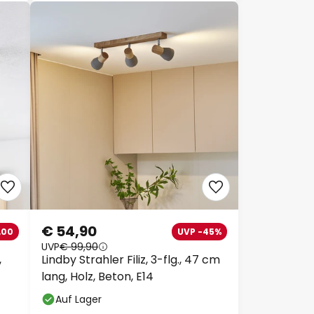
€ 54,90
,00
UVP -45%
UVP
€ 99,90
,
Lindby Strahler Filiz, 3-flg., 47 cm
lang, Holz, Beton, E14
Auf Lager