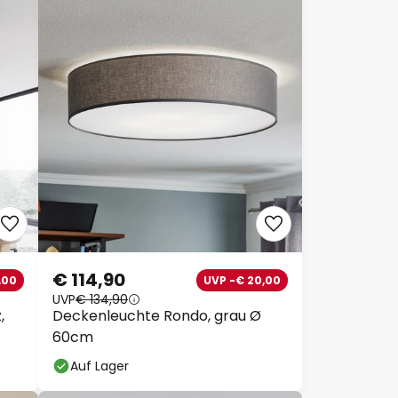
€ 114,90
,00
UVP -€ 20,00
UVP
€ 134,90
,
Deckenleuchte Rondo, grau Ø
60cm
Auf Lager