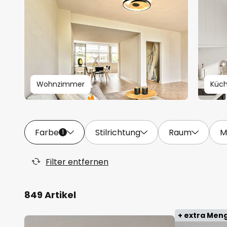
Wohnzimmer
Küc
Farbe
Stilrichtung
Raum
M
1
Filter entfernen
849 Artikel
+ extra Men