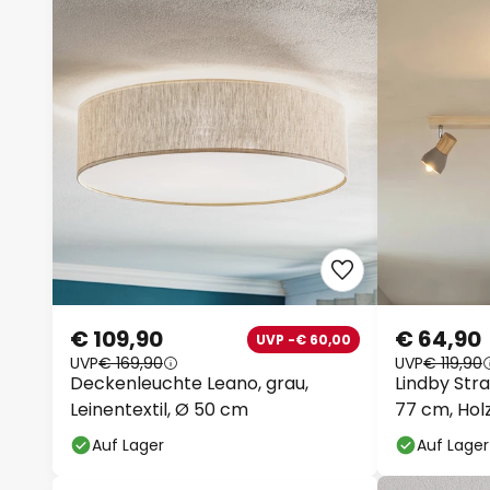
€ 109,90
€ 64,90
UVP -€ 60,00
UVP
€ 169,90
UVP
€ 119,90
Deckenleuchte Leano, grau,
Lindby Stra
Leinentextil, Ø 50 cm
77 cm, Holz
Auf Lager
Auf Lager