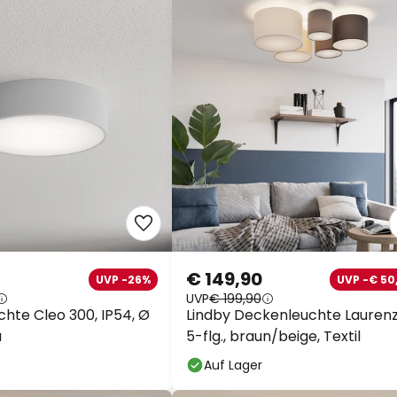
€ 149,90
UVP -26%
UVP -€ 50
UVP
€ 199,90
hte Cleo 300, IP54, Ø
Lindby Deckenleuchte Laurenz
u
5-flg., braun/beige, Textil
Auf Lager