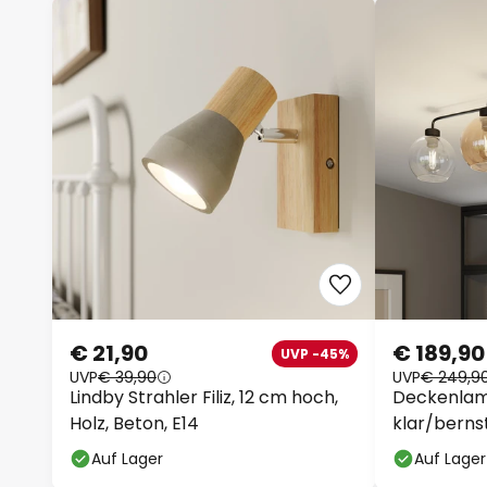
€ 21,90
€ 189,90
UVP -45%
UVP
€ 39,90
UVP
€ 249,9
Lindby Strahler Filiz, 12 cm hoch,
Deckenlam
Holz, Beton, E14
klar/berns
Auf Lager
Auf Lager