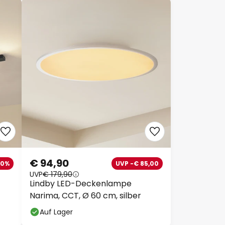
€ 94,90
30%
UVP -€ 85,00
UVP
€ 179,90
Lindby LED-Deckenlampe
Narima, CCT, Ø 60 cm, silber
Auf Lager