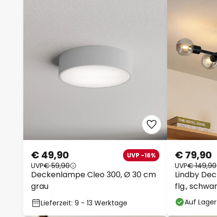
€ 49,90
€ 79,90
UVP -16%
UVP
€ 59,90
UVP
€ 149,90
Deckenlampe Cleo 300, Ø 30 cm
Lindby Dec
grau
flg., schwa
Auf Lager
Lieferzeit: 9 - 13 Werktage