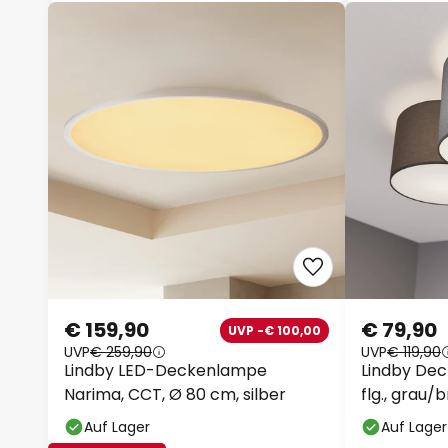
€ 159,90
€ 79,90
UVP -€ 100,00
UVP
€ 259,90
UVP
€ 119,90
Lindby LED-Deckenlampe
Lindby Dec
Narima, CCT, Ø 80 cm, silber
flg., grau/b
Auf Lager
Auf Lager