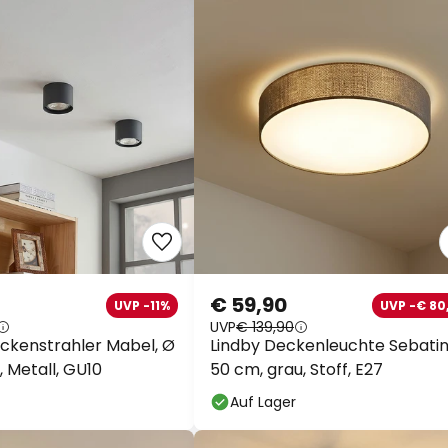
€ 59,90
UVP -11%
UVP -€ 80
UVP
€ 139,90
ckenstrahler Mabel, Ø
Lindby Deckenleuchte Sebatin
, Metall, GU10
50 cm, grau, Stoff, E27
Auf Lager