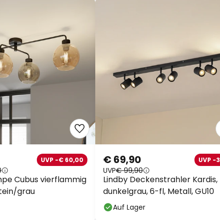
€ 69,90
UVP -€ 60,00
UVP -
0
UVP
€ 99,90
pe Cubus vierflammig
Lindby Deckenstrahler Kardis,
tein/grau
dunkelgrau, 6-fl, Metall, GU10
Auf Lager