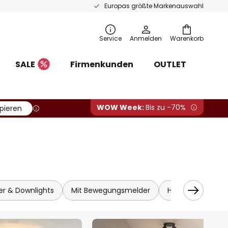
Europas größte Markenauswahl
Service
Anmelden
Warenkorb
SALE
Firmenkunden
OUTLET
WOW Week:
Bis zu -70%
pieren
er & Downlights
Mit Bewegungsmelder
Holz
Textil