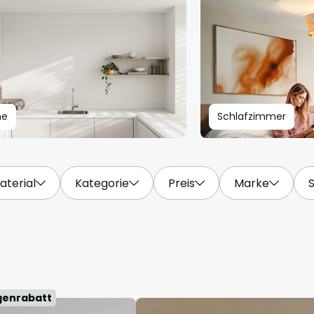
he
Schlafzimmer
aterial
Kategorie
Preis
Marke
genrabatt