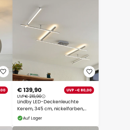
€ 139,90
,00
UVP -€ 80,00
UVP
€ 219,90
Lindby LED-Deckenleuchte
Kerem, 345 cm, nickelfarben,
Metall
Auf Lager