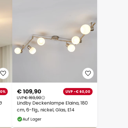
€ 109,90
10%
UVP -€ 60,00
UVP
€ 169,90
Ø
Lindby Deckenlampe Elaina, 180
cm, 6-flg., nickel, Glas, E14
Auf Lager