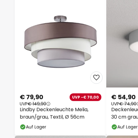
€ 79,90
€ 54,90
UVP -€ 70,00
UVP
€ 149,90
UVP
€ 74,90
Lindby Deckenleuchte Melia,
Deckenleuc
braun/grau, Textil, Ø 56cm
30 cm gra
Auf Lager
Auf Lager