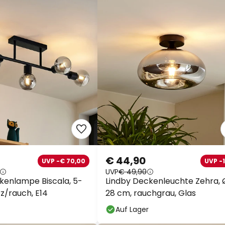
€ 44,90
UVP -€ 70,00
UVP -
UVP
€ 49,90
kenlampe Biscala, 5-
Lindby Deckenleuchte Zehra, 
rz/rauch, E14
28 cm, rauchgrau, Glas
Auf Lager