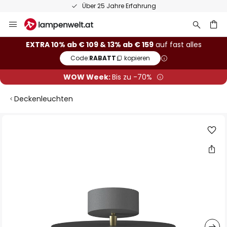
Über 25 Jahre Erfahrung
Zum
Inhalt
springen
he
EXTRA 10% ab € 109 & 13% ab € 159
auf fast alles
Code:
RABATT
kopieren
WOW Week:
Bis zu -70%
Deckenleuchten
Zum
Ende
der
Bildgalerie
springen